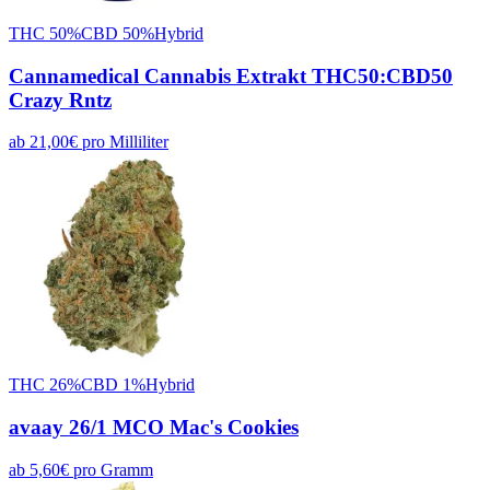
THC
50
%
CBD
50
%
Hybrid
Cannamedical Cannabis Extrakt THC50:CBD50
Crazy Rntz
ab
21,00
€
pro
Milliliter
THC
26
%
CBD
1
%
Hybrid
avaay 26/1 MCO Mac's Cookies
ab
5,60
€
pro
Gramm