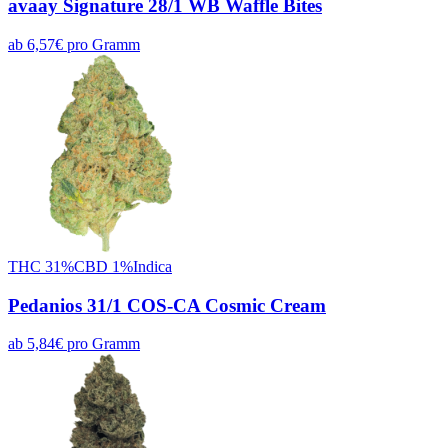
avaay Signature 28/1 WB Waffle Bites
ab
6,57
€
pro
Gramm
THC
31
%
CBD
1
%
Indica
Pedanios 31/1 COS-CA Cosmic Cream
ab
5,84
€
pro
Gramm