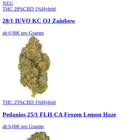
NEU
THC
28
%
CBD
1
%
Hybrid
28/1 IUVO KC OJ Zainbow
ab
6,90
€
pro
Gramm
THC
25
%
CBD
1
%
Hybrid
Pedanios 25/1 FLH-CA Frozen Lemon Haze
ab
6,00
€
pro
Gramm