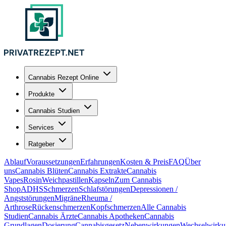
Cannabis Rezept Online
Produkte
Cannabis Studien
Services
Ratgeber
Ablauf
Voraussetzungen
Erfahrungen
Kosten & Preis
FAQ
Über
uns
Cannabis Blüten
Cannabis Extrakte
Cannabis
Vapes
Rosin
Weichpastillen
Kapseln
Zum Cannabis
Shop
ADHS
Schmerzen
Schlafstörungen
Depressionen /
Angststörungen
Migräne
Rheuma /
Arthrose
Rückenschmerzen
Kopfschmerzen
Alle Cannabis
Studien
Cannabis Ärzte
Cannabis Apotheken
Cannabis
Grundlagen
Dosierung
Cannabisgesetz
Nebenwirkungen
Wechselwirku