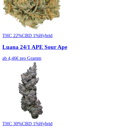
THC
22
%
CBD
1
%
Hybrid
Luana 24/1 APE Sour Ape
ab
4,46
€
pro
Gramm
THC
30
%
CBD
1
%
Hybrid