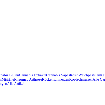
nabis Blüten
Cannabis Extrakte
Cannabis Vapes
Rosin
Weichpastillen
Ka
en
Migräne
Rheuma / Arthrose
Rückenschmerzen
Kopfschmerzen
Alle Ca
ngen
Alle Artikel