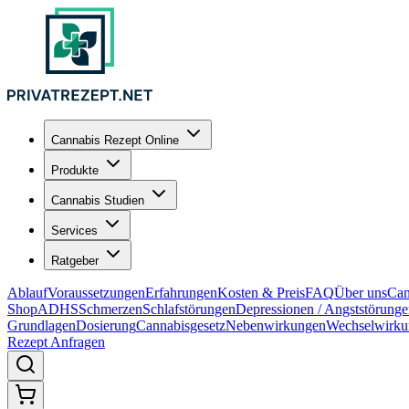
Cannabis Rezept Online
Produkte
Cannabis Studien
Services
Ratgeber
Ablauf
Voraussetzungen
Erfahrungen
Kosten & Preis
FAQ
Über uns
Can
Shop
ADHS
Schmerzen
Schlafstörungen
Depressionen / Angststörung
Grundlagen
Dosierung
Cannabisgesetz
Nebenwirkungen
Wechselwirku
Rezept Anfragen