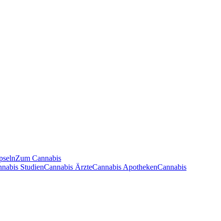
pseln
Zum Cannabis
nnabis Studien
Cannabis Ärzte
Cannabis Apotheken
Cannabis