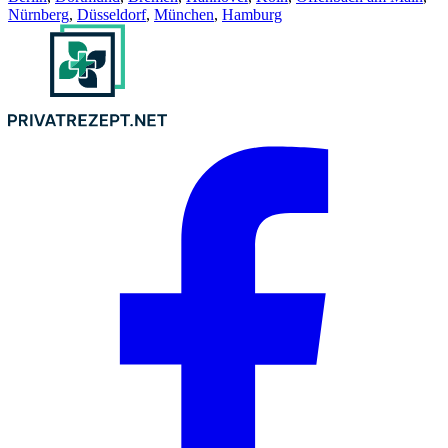
Nürnberg
,
Düsseldorf
,
München
,
Hamburg