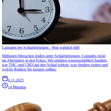
Cannabis bei Schlafstörungen - Was wirklich hilft
Millionen Menschen leiden unter Schlafstörungen. Cannabis rückt
als Alternative in den Fokus. Wir erklären wissenschaftlich fundiert,
wie THC und CBD auf den Schlaf wirken, was Studien zeigen und
welche Risiken Sie kennen sollten.
6.11.2025
14 Minuten