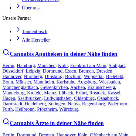
Über uns
Unsere Partner
Tannenbusch
Alle Hersteller
Cannabis Apotheken in deiner Nähe finden
Berlin
,
Hamburg
,
München
,
Köln
,
Frankfurt am Main
,
Stuttgart
,
Düsseldorf
,
Leipzig
,
Dortmund
,
Essen
,
Bremen
,
Dresden
,
Hannover
,
Nürnberg
,
Duisburg
,
Bochum
,
Wuppertal
,
Bielefeld
,
Bonn
,
Münster
,
Mannheim
,
Karlsruhe
,
Augsburg
,
Wiesbaden
,
Mönchengladbach
,
Gelsenkirchen
,
Aachen
,
Braunschweig
,
Magdeburg
,
Krefeld
,
Mainz
,
Lübeck
,
Erfurt
,
Rostock
,
Kassel
,
Hagen
,
Saarbrücken
,
Ludwigshafen
,
Oldenburg
,
Osnabrück
,
Darmstadt
,
Heidelberg
,
Solingen
,
Neuss
,
Regensburg
,
Paderborn
,
Fürth
,
Heilbronn
,
Pforzheim
,
Würzburg
Cannabis Ärzte in deiner Nähe finden
Berlin
,
Dortmund
,
Bremen
,
Hannover
,
Köln
,
Offenbach am Main
,