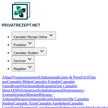
Cannabis Rezept Online
Produkte
Cannabis Studien
Services
Ratgeber
Ablauf
Voraussetzungen
Erfahrungen
Kosten & Preis
FAQ
Über
uns
Cannabis Blüten
Cannabis Extrakte
Cannabis
Vapes
Rosin
Weichpastillen
Kapseln
Zum Cannabis
Shop
ADHS
Schmerzen
Schlafstörungen
Depressionen /
Angststörungen
Migräne
Rheuma /
Arthrose
Rückenschmerzen
Kopfschmerzen
Alle Cannabis
Studien
Cannabis Ärzte
Cannabis Apotheken
Cannabis
Grundlagen
Dosierung
Cannabisgesetz
Nebenwirkungen
Wechselwirku