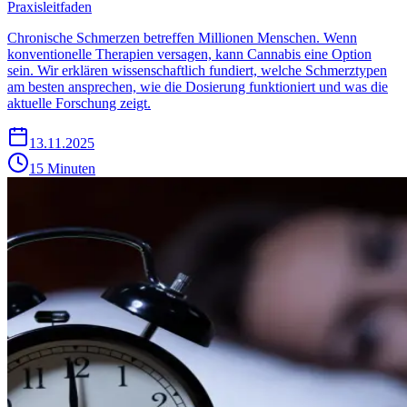
Praxisleitfaden
Chronische Schmerzen betreffen Millionen Menschen. Wenn
konventionelle Therapien versagen, kann Cannabis eine Option
sein. Wir erklären wissenschaftlich fundiert, welche Schmerztypen
am besten ansprechen, wie die Dosierung funktioniert und was die
aktuelle Forschung zeigt.
13.11.2025
15 Minuten