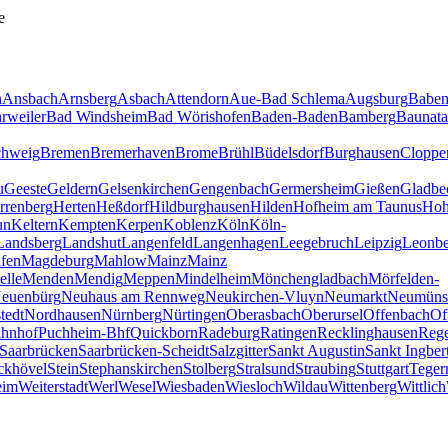
e
h
Ansbach
Arnsberg
Asbach
Attendorn
Aue-Bad Schlema
Augsburg
Baben
rweiler
Bad Windsheim
Bad Wörishofen
Baden-Baden
Bamberg
Baunata
chweig
Bremen
Bremerhaven
Brome
Brühl
Büdelsdorf
Burghausen
Cloppe
u
Geeste
Geldern
Gelsenkirchen
Gengenbach
Germersheim
Gießen
Gladbe
rrenberg
Herten
Heßdorf
Hildburghausen
Hilden
Hofheim am Taunus
Hoh
un
Keltern
Kempten
Kerpen
Koblenz
Köln
Köln-
Landsberg
Landshut
Langenfeld
Langenhagen
Leegebruch
Leipzig
Leonbe
fen
Magdeburg
Mahlow
Mainz
Mainz
elle
Menden
Mendig
Meppen
Mindelheim
Mönchengladbach
Mörfelden-
euenbürg
Neuhaus am Rennweg
Neukirchen-Vluyn
Neumarkt
Neumüns
tedt
Nordhausen
Nürnberg
Nürtingen
Oberasbach
Oberursel
Offenbach
Of
hnhof
Puchheim-Bhf
Quickborn
Radeburg
Ratingen
Recklinghausen
Reg
Saarbrücken
Saarbrücken-Scheidt
Salzgitter
Sankt Augustin
Sankt Ingber
ckhövel
Stein
Stephanskirchen
Stolberg
Stralsund
Straubing
Stuttgart
Teger
eim
Weiterstadt
Werl
Wesel
Wiesbaden
Wiesloch
Wildau
Wittenberg
Wittlich