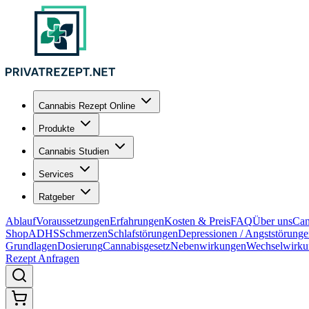
Cannabis Rezept Online
Produkte
Cannabis Studien
Services
Ratgeber
Ablauf
Voraussetzungen
Erfahrungen
Kosten & Preis
FAQ
Über uns
Can
Shop
ADHS
Schmerzen
Schlafstörungen
Depressionen / Angststörung
Grundlagen
Dosierung
Cannabisgesetz
Nebenwirkungen
Wechselwirku
Rezept Anfragen