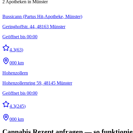
2
Apotheken
in Münster
Bussicann (Partus Hit-Apotheke, Münster)
Geringhoffstr. 44
,
48163
Münster
Geöffnet bis 00:00
4.3
(
63
)
000 km
Hohenzollern
Hohenzollernring 59
,
48145
Münster
Geöffnet bis 00:00
4.3
(
245
)
000 km
Cannabis Rezept anfragen — so funktionie