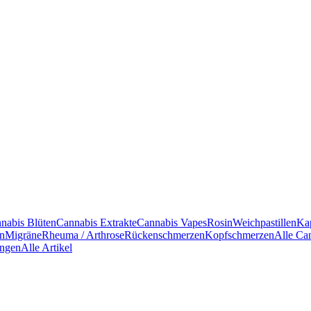
nabis Blüten
Cannabis Extrakte
Cannabis Vapes
Rosin
Weichpastillen
Ka
en
Migräne
Rheuma / Arthrose
Rückenschmerzen
Kopfschmerzen
Alle Ca
ngen
Alle Artikel