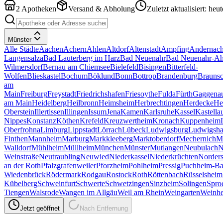
2
Apotheken
Versand & Abholung
Zuletzt aktualisiert: heut
Münster
Alle Städte
Aachen
Achern
Ahlen
Altdorf
Altenstadt
Ampfing
Andernac
Langensalza
Bad Lauterberg im Harz
Bad Neuenahr
Bad Neuenahr-Ah
Wilmersdorf
Bernau am Chiemsee
Bielefeld
Bisingen
Bitterfeld-
Wolfen
Blieskastel
Bochum
Böklund
Bonn
Bottrop
Brandenburg
Brauns
am
Main
Freiburg
Freystadt
Friedrichshafen
Friesoythe
Fulda
Fürth
Gaggena
am Main
Heidelberg
Heilbronn
Heimsheim
Herbrechtingen
Herdecke
He
Oberstein
Illertissen
Illingen
Issum
Jena
Kamen
Karlsruhe
Kassel
Kastella
Nippes
Konstanz
Köthen
Krefeld
Kreuzwertheim
Kronach
Kuppenheim
Oberfrohna
Limburg
Lippstadt
Lörrach
Lübeck
Ludwigsburg
Ludwigsha
Finthen
Mannheim
Marburg
Markkleeberg
Marktoberdorf
Mechernich
M
Walldorf
Mühlheim
Müllheim
München
Münster
Mutlangen
Neubulach
N
Weinstraße
Neutraubling
Neuwied
Niederkassel
Niederkrüchten
Norders
an der Roth
Pfalzgrafenweiler
Pforzheim
Pohlheim
Pressig
Puchheim-Ba
Wiedenbrück
Rödermark
Rodgau
Rostock
Roth
Röttenbach
Rüsselsheim
Kübelberg
Schweinfurt
Schwerte
Schwetzingen
Sinzheim
Solingen
Spro
Tiengen
Walsrode
Wangen im Allgäu
Weil am Rhein
Weingarten
Weinh
Jetzt geöffnet
Nach Entfernung