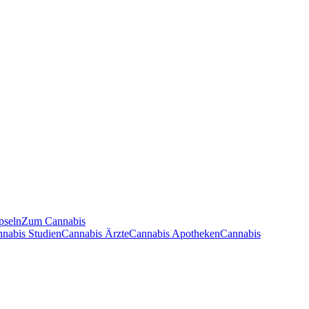
pseln
Zum Cannabis
nnabis Studien
Cannabis Ärzte
Cannabis Apotheken
Cannabis