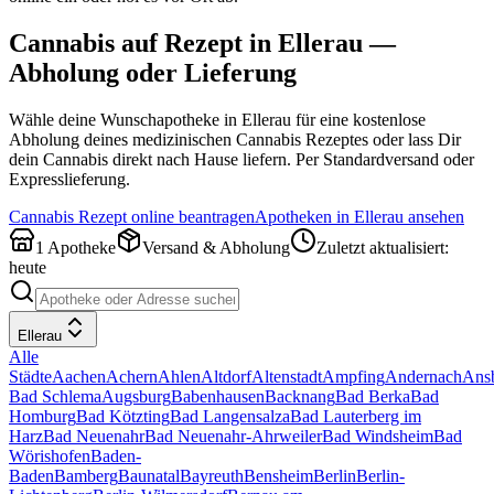
Cannabis auf Rezept in
Ellerau
—
Abholung oder Lieferung
Wähle deine Wunschapotheke in
Ellerau
für eine kostenlose
Abholung deines medizinischen Cannabis Rezeptes oder lass Dir
dein Cannabis direkt nach Hause liefern. Per Standardversand oder
Expresslieferung.
Cannabis Rezept online beantragen
Apotheken in
Ellerau
ansehen
1
Apotheke
Versand & Abholung
Zuletzt aktualisiert:
heute
Ellerau
Alle
Städte
Aachen
Achern
Ahlen
Altdorf
Altenstadt
Ampfing
Andernach
Ans
Bad Schlema
Augsburg
Babenhausen
Backnang
Bad Berka
Bad
Homburg
Bad Kötzting
Bad Langensalza
Bad Lauterberg im
Harz
Bad Neuenahr
Bad Neuenahr-Ahrweiler
Bad Windsheim
Bad
Wörishofen
Baden-
Baden
Bamberg
Baunatal
Bayreuth
Bensheim
Berlin
Berlin-