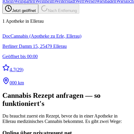
Rhein
Weingarten
Weinheim
Weiterstadt
Werl
Wesel
Wiesbaden
Wiesloch
Jetzt geöffnet
Nach Entfernung
1
Apotheke
in Ellerau
DocCannabis (Apotheke zu Erle, Ellerau)
Berliner Damm 15
,
25479
Ellerau
Geöffnet bis 00:00
4.7
(
29
)
000 km
Cannabis Rezept anfragen — so
funktioniert's
Du brauchst zuerst ein Rezept, bevor du in einer Apotheke in
Ellerau
medizinisches Cannabis bekommst. Es gibt zwei Wege:
Online über privatrezept.net