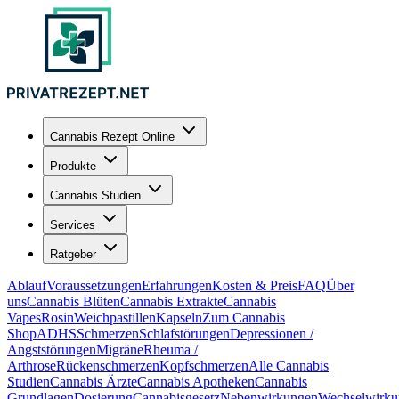
Cannabis Rezept Online
Produkte
Cannabis Studien
Services
Ratgeber
Ablauf
Voraussetzungen
Erfahrungen
Kosten & Preis
FAQ
Über
uns
Cannabis Blüten
Cannabis Extrakte
Cannabis
Vapes
Rosin
Weichpastillen
Kapseln
Zum Cannabis
Shop
ADHS
Schmerzen
Schlafstörungen
Depressionen /
Angststörungen
Migräne
Rheuma /
Arthrose
Rückenschmerzen
Kopfschmerzen
Alle Cannabis
Studien
Cannabis Ärzte
Cannabis Apotheken
Cannabis
Grundlagen
Dosierung
Cannabisgesetz
Nebenwirkungen
Wechselwirku