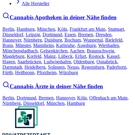
Alle Hersteller
Cannabis Apotheken in deiner Nähe finden
Berlin
,
Hamburg
,
München
,
Köln
,
Frankfurt am Main
,
Stuttgart
,
Düsseldorf
,
Leipzig
,
Dortmund
,
Essen
,
Bremen
,
Dresden
,
Hannover
,
Nürnberg
,
Duisburg
,
Bochum
,
Wuppertal
,
Bielefeld
,
Bonn
,
Münster
,
Mannheim
,
Karlsruhe
,
Augsburg
,
Wiesbaden
,
Mönchengladbach
,
Gelsenkirchen
,
Aachen
,
Braunschweig
,
Magdeburg
,
Krefeld
,
Mainz
,
Lübeck
,
Erfurt
,
Rostock
,
Kassel
,
Hagen
,
Saarbrücken
,
Ludwigshafen
,
Oldenburg
,
Osnabrück
,
Darmstadt
,
Heidelberg
,
Solingen
,
Neuss
,
Regensburg
,
Paderborn
,
Fürth
,
Heilbronn
,
Pforzheim
,
Würzburg
Cannabis Ärzte in deiner Nähe finden
Berlin
,
Dortmund
,
Bremen
,
Hannover
,
Köln
,
Offenbach am Main
,
Nürnberg
,
Düsseldorf
,
München
,
Hamburg