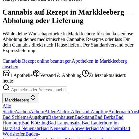
Cannabis auf Rezept in
Markkleeberg
—
Abholung oder Lieferung
Wähle deine Wunschapotheke in
Markkleeberg
für eine kostenlose
Abholung deines medizinischen Cannabis Rezeptes oder lass Dir
dein Cannabis direkt nach Hause liefern. Per Standardversand oder
Expresslieferung.
Cannabis Rezept online beantragen
Apotheken in
Markkleeberg
ansehen
1
Apotheke
Versand & Abholung
Zuletzt aktualisiert:
heute
Markkleeberg
Alle
Städte
Aachen
Achern
Ahlen
Altdorf
Altenstadt
Ampfing
Andernach
Ans
Bad Schlema
Augsburg
Babenhausen
Backnang
Bad Berka
Bad
Homburg
Bad Kötzting
Bad Langensalza
Bad Lauterberg im
Harz
Bad Neuenahr
Bad Neuenahr-Ahrweiler
Bad Windsheim
Bad
Wörishofen
Baden-