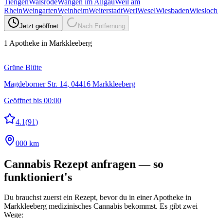
Tiengen
Walsrode
Wangen im Allgäu
Weil am
Rhein
Weingarten
Weinheim
Weiterstadt
Werl
Wesel
Wiesbaden
Wiesloch
Jetzt geöffnet
Nach Entfernung
1
Apotheke
in Markkleeberg
Grüne Blüte
Magdeborner Str. 14
,
04416
Markkleeberg
Geöffnet bis 00:00
4.1
(
91
)
000 km
Cannabis Rezept anfragen — so
funktioniert's
Du brauchst zuerst ein Rezept, bevor du in einer Apotheke in
Markkleeberg
medizinisches Cannabis bekommst. Es gibt zwei
Wege: