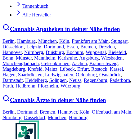
Tannenbusch
Alle Hersteller
Cannabis Apotheken in deiner Nähe finden
Berlin
,
Hamburg
,
München
,
Köln
,
Frankfurt am Main
,
Stuttgart
,
Düsseldorf
,
Leipzig
,
Dortmund
,
Essen
,
Bremen
,
Dresden
,
Hannover
,
Nürnberg
,
Duisburg
,
Bochum
,
Wuppertal
,
Bielefeld
,
Bonn
,
Münster
,
Mannheim
,
Karlsruhe
,
Augsburg
,
Wiesbaden
,
Mönchengladbach
,
Gelsenkirchen
,
Aachen
,
Braunschweig
,
Magdeburg
,
Krefeld
,
Mainz
,
Lübeck
,
Erfurt
,
Rostock
,
Kassel
,
Hagen
,
Saarbrücken
,
Ludwigshafen
,
Oldenburg
,
Osnabrück
,
Darmstadt
,
Heidelberg
,
Solingen
,
Neuss
,
Regensburg
,
Paderborn
,
Fürth
,
Heilbronn
,
Pforzheim
,
Würzburg
Cannabis Ärzte in deiner Nähe finden
Berlin
,
Dortmund
,
Bremen
,
Hannover
,
Köln
,
Offenbach am Main
,
Nürnberg
,
Düsseldorf
,
München
,
Hamburg