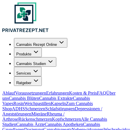
Cannabis Rezept Online
Produkte
Cannabis Studien
Services
Ratgeber
Ablauf
Voraussetzungen
Erfahrungen
Kosten & Preis
FAQ
Über
uns
Cannabis Blüten
Cannabis Extrakte
Cannabis
Vapes
Rosin
Weichpastillen
Kapseln
Zum Cannabis
Shop
ADHS
Schmerzen
Schlafstörungen
Depressionen /
Angststörungen
Migräne
Rheuma /
Arthrose
Rückenschmerzen
Kopfschmerzen
Alle Cannabis
Studien
Cannabis Ärzte
Cannabis Apotheken
Cannabis
Grundlagen
Dosierung
Cannabisgesetz
Nebenwirkungen
Wechselwirku