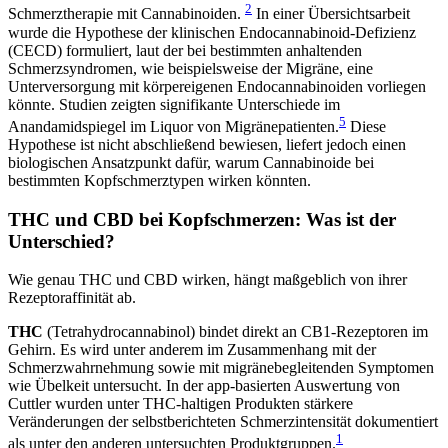
2
Schmerztherapie mit Cannabinoiden.
In einer Übersichtsarbeit
wurde die Hypothese der klinischen Endocannabinoid-Defizienz
(CECD) formuliert, laut der bei bestimmten anhaltenden
Schmerzsyndromen, wie beispielsweise der Migräne, eine
Unterversorgung mit körpereigenen Endocannabinoiden vorliegen
könnte. Studien zeigten signifikante Unterschiede im
5
Anandamidspiegel im Liquor von Migränepatienten.
Diese
Hypothese ist nicht abschließend bewiesen, liefert jedoch einen
biologischen Ansatzpunkt dafür, warum Cannabinoide bei
bestimmten Kopfschmerztypen wirken könnten.
THC und CBD bei Kopfschmerzen: Was ist der
Unterschied?
Wie genau THC und CBD wirken, hängt maßgeblich von ihrer
Rezeptoraffinität ab.
THC
(Tetrahydrocannabinol) bindet direkt an CB1-Rezeptoren im
Gehirn. Es wird unter anderem im Zusammenhang mit der
Schmerzwahrnehmung sowie mit migränebegleitenden Symptomen
wie Übelkeit untersucht. In der app-basierten Auswertung von
Cuttler wurden unter THC-haltigen Produkten stärkere
Veränderungen der selbstberichteten Schmerzintensität dokumentiert
1
als unter den anderen untersuchten Produktgruppen.