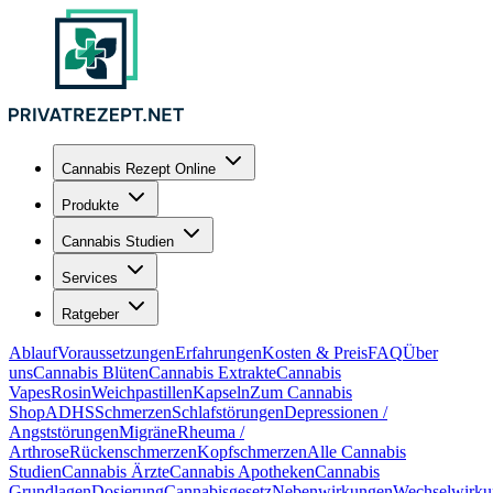
Cannabis Rezept Online
Produkte
Cannabis Studien
Services
Ratgeber
Ablauf
Voraussetzungen
Erfahrungen
Kosten & Preis
FAQ
Über
uns
Cannabis Blüten
Cannabis Extrakte
Cannabis
Vapes
Rosin
Weichpastillen
Kapseln
Zum Cannabis
Shop
ADHS
Schmerzen
Schlafstörungen
Depressionen /
Angststörungen
Migräne
Rheuma /
Arthrose
Rückenschmerzen
Kopfschmerzen
Alle Cannabis
Studien
Cannabis Ärzte
Cannabis Apotheken
Cannabis
Grundlagen
Dosierung
Cannabisgesetz
Nebenwirkungen
Wechselwirku