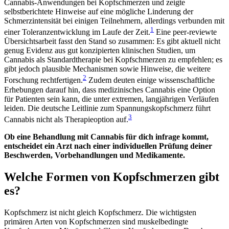
Cannabis-Anwendungen bei Kopfschmerzen und zeigte
selbstberichtete Hinweise auf eine mögliche Linderung der
Schmerzintensität bei einigen Teilnehmern, allerdings verbunden mit
1
einer Toleranzentwicklung im Laufe der Zeit.
Eine peer-reviewte
Übersichtsarbeit fasst den Stand so zusammen: Es gibt aktuell nicht
genug Evidenz aus gut konzipierten klinischen Studien, um
Cannabis als Standardtherapie bei Kopfschmerzen zu empfehlen; es
gibt jedoch plausible Mechanismen sowie Hinweise, die weitere
2
Forschung rechtfertigen.
Zudem deuten einige wissenschaftliche
Erhebungen darauf hin, dass medizinisches Cannabis eine Option
für Patienten sein kann, die unter extremen, langjährigen Verläufen
leiden. Die deutsche Leitlinie zum Spannungskopfschmerz führt
3
Cannabis nicht als Therapieoption auf.
Ob eine Behandlung mit Cannabis für dich infrage kommt,
entscheidet ein Arzt nach einer individuellen Prüfung deiner
Beschwerden, Vorbehandlungen und Medikamente.
Welche Formen von Kopfschmerzen gibt
es?
Kopfschmerz ist nicht gleich Kopfschmerz. Die wichtigsten
primären Arten von Kopfschmerzen sind muskelbedingte