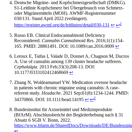
Deutsche Migräne- und Kopfschmerzgesellschaft (DMKG).
S1-Leitlinie Kopfschmerz bei Übergebrauch von Schmerz-
oder Migränemitteln (MOH). AWMF-Registernummer
030/131. Stand April 2022 (verlängert).
2
https://register.awmf.org/de/leitlinien/detail/030-131
↩
↩
Russo EB. Clinical Endocannabinoid Deficiency
Reconsidered.
Cannabis Cannabinoid Res
. 2016;1(1):154-
165. PMID: 28861491. DOI: 10.1089/can.2016.0009
↩
Leroux E, Taifas I, Valade D, Donnet A, Chagnon M, Ducros
A. Use of cannabis among 139 cluster headache sufferers.
Cephalalgia
. 2013 Feb;33(3):208-13. DOI:
10.1177/0333102412468669
↩
Zhang N, Woldeamanuel YW. Medication overuse headache
in patients with chronic migraine using cannabis: A case-
referent study.
Headache
. 2021 Sep;61(8):1234-1244. PMID:
2
34370866. DOI: 10.1111/head.14195
↩
↩
Bundesinstitut für Arzneimittel und Medizinprodukte
(BfArM). Abschlussbericht der Begleiterhebung nach § 31
Absatz 6 SGB V. Bonn, 2022.
https://www.bfarm.de/SharedDocs/Downloads/DE/Bundesopiums
↩