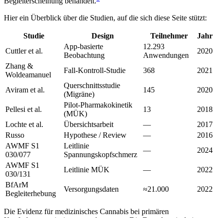
Begleiterscheinung behandelt.
Hier ein Überblick über die Studien, auf die sich diese Seite stützt:
Studie
Design
Teilnehmer
Jahr
App-basierte
12.293
Cuttler et al.
2020
Beobachtung
Anwendungen
Zhang &
Fall-Kontroll-Studie
368
2021
Woldeamanuel
Querschnittsstudie
Aviram et al.
145
2020
(Migräne)
Pilot-Pharmakokinetik
Pellesi et al.
13
2018
(MÜK)
Lochte et al.
Übersichtsarbeit
—
2017
Russo
Hypothese / Review
—
2016
AWMF S1
Leitlinie
—
2024
030/077
Spannungskopfschmerz
AWMF S1
Leitlinie MÜK
—
2022
030/131
BfArM
Versorgungsdaten
≈21.000
2022
Begleiterhebung
Die Evidenz für medizinisches Cannabis bei primären