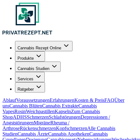
Cannabis Rezept Online
Produkte
Cannabis Studien
Services
Ratgeber
Ablauf
Voraussetzungen
Erfahrungen
Kosten & Preis
FAQ
Über
uns
Cannabis Blüten
Cannabis Extrakte
Cannabis
Vapes
Rosin
Weichpastillen
Kapseln
Zum Cannabis
Shop
ADHS
Schmerzen
Schlafstörungen
Depressionen /
Angststörungen
Migräne
Rheuma /
Arthrose
Rückenschmerzen
Kopfschmerzen
Alle Cannabis
Studien
Cannabis Ärzte
Cannabis Apotheken
Cannabis
Grundlagen
Dosierung
Cannabisgesetz
Nebenwirkungen
Wechselwirku