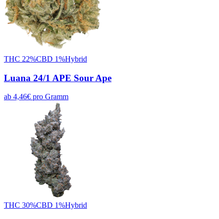
THC
22
%
CBD
1
%
Hybrid
Luana 24/1 APE Sour Ape
ab
4,46
€
pro
Gramm
THC
30
%
CBD
1
%
Hybrid