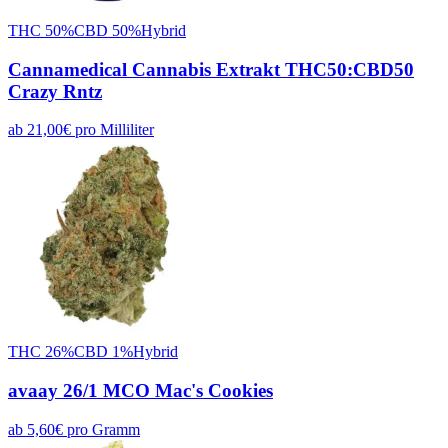
THC
50
%
CBD
50
%
Hybrid
Cannamedical Cannabis Extrakt THC50:CBD50
Crazy Rntz
ab
21,00
€
pro
Milliliter
THC
26
%
CBD
1
%
Hybrid
avaay 26/1 MCO Mac's Cookies
ab
5,60
€
pro
Gramm