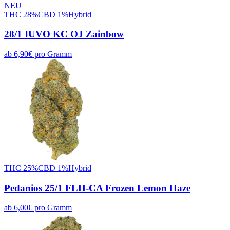
NEU
THC
28
%
CBD
1
%
Hybrid
28/1 IUVO KC OJ Zainbow
ab
6,90
€
pro
Gramm
THC
25
%
CBD
1
%
Hybrid
Pedanios 25/1 FLH-CA Frozen Lemon Haze
ab
6,00
€
pro
Gramm