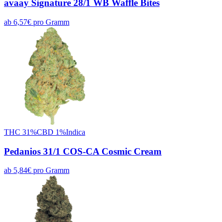
avaay Signature 28/1 WB Waffle Bites
ab
6,57
€
pro
Gramm
THC
31
%
CBD
1
%
Indica
Pedanios 31/1 COS-CA Cosmic Cream
ab
5,84
€
pro
Gramm