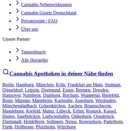
Cannabis Nebenwirkungen
Cannabis Gesetz Deutschland
Privatrezepte | FAQ
Über uns
Unsere Partner
Tannenbusch
Alle Hersteller
Cannabis Apotheken in deiner Nähe finden
Berlin
,
Hamburg
,
München
,
Köln
,
Frankfurt am Main
,
Stuttgart
,
Düsseldorf
,
Leipzig
,
Dortmund
,
Essen
,
Bremen
,
Dresden
,
Hannover
,
Nürnberg
,
Duisburg
,
Bochum
,
Wuppertal
,
Bielefeld
,
Bonn
,
Münster
,
Mannheim
,
Karlsruhe
,
Augsburg
,
Wiesbaden
,
Mönchengladbach
,
Gelsenkirchen
,
Aachen
,
Braunschweig
,
Magdeburg
,
Krefeld
,
Mainz
,
Lübeck
,
Erfurt
,
Rostock
,
Kassel
,
Hagen
,
Saarbrücken
,
Ludwigshafen
,
Oldenburg
,
Osnabrück
,
Darmstadt
,
Heidelberg
,
Solingen
,
Neuss
,
Regensburg
,
Paderborn
,
Fürth
,
Heilbronn
,
Pforzheim
,
Würzburg