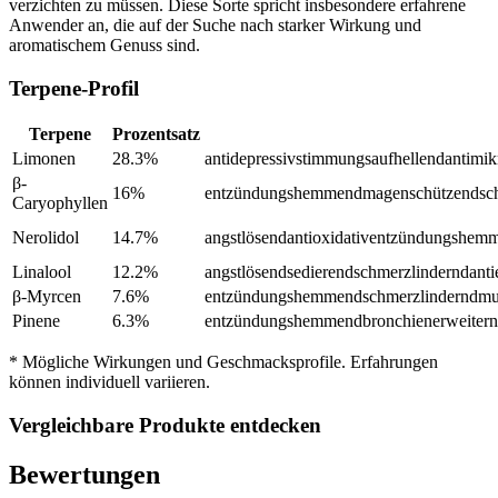
verzichten zu müssen. Diese Sorte spricht insbesondere erfahrene
Anwender an, die auf der Suche nach starker Wirkung und
aromatischem Genuss sind.
Terpene-Profil
Terpene
Prozentsatz
Limonen
28.3
%
antidepressiv
stimmungsaufhellend
antimik
β-
16
%
entzündungshemmend
magenschützend
sc
Caryophyllen
Nerolidol
14.7
%
angstlösend
antioxidativ
entzündungshem
Linalool
12.2
%
angstlösend
sedierend
schmerzlindernd
anti
β-Myrcen
7.6
%
entzündungshemmend
schmerzlindernd
mu
Pinene
6.3
%
entzündungshemmend
bronchienerweiter
* Mögliche Wirkungen und Geschmacksprofile. Erfahrungen
können individuell variieren.
Vergleichbare Produkte entdecken
Bewertungen