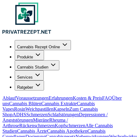
Cannabis Rezept Online
Produkte
Cannabis Studien
Services
Ratgeber
Ablauf
Voraussetzungen
Erfahrungen
Kosten & Preis
FAQ
Über
uns
Cannabis Blüten
Cannabis Extrakte
Cannabis
Vapes
Rosin
Weichpastillen
Kapseln
Zum Cannabis
Shop
ADHS
Schmerzen
Schlafstörungen
Depressionen /
Angststörungen
Migräne
Rheuma /
Arthrose
Rückenschmerzen
Kopfschmerzen
Alle Cannabis
Studien
Cannabis Ärzte
Cannabis Apotheken
Cannabis
Grundlagen
Dosierung
Cannabisgesetz
Nebenwirkungen
Wechselwirku