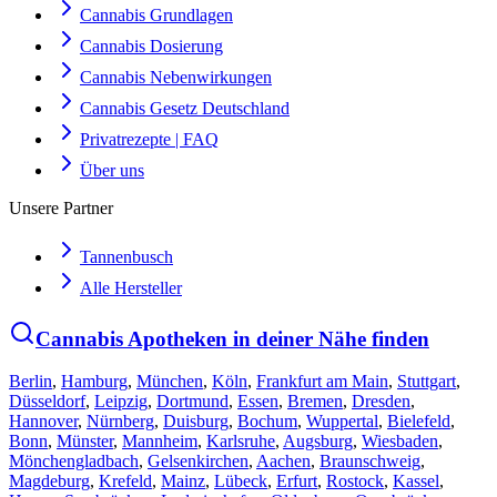
Cannabis Grundlagen
Cannabis Dosierung
Cannabis Nebenwirkungen
Cannabis Gesetz Deutschland
Privatrezepte | FAQ
Über uns
Unsere Partner
Tannenbusch
Alle Hersteller
Cannabis Apotheken in deiner Nähe finden
Berlin
,
Hamburg
,
München
,
Köln
,
Frankfurt am Main
,
Stuttgart
,
Düsseldorf
,
Leipzig
,
Dortmund
,
Essen
,
Bremen
,
Dresden
,
Hannover
,
Nürnberg
,
Duisburg
,
Bochum
,
Wuppertal
,
Bielefeld
,
Bonn
,
Münster
,
Mannheim
,
Karlsruhe
,
Augsburg
,
Wiesbaden
,
Mönchengladbach
,
Gelsenkirchen
,
Aachen
,
Braunschweig
,
Magdeburg
,
Krefeld
,
Mainz
,
Lübeck
,
Erfurt
,
Rostock
,
Kassel
,