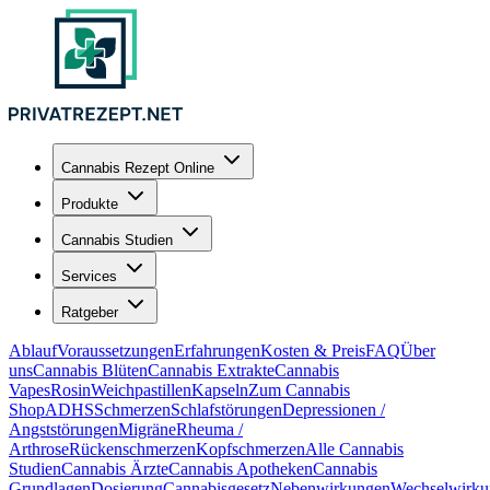
Cannabis Rezept Online
Produkte
Cannabis Studien
Services
Ratgeber
Ablauf
Voraussetzungen
Erfahrungen
Kosten & Preis
FAQ
Über
uns
Cannabis Blüten
Cannabis Extrakte
Cannabis
Vapes
Rosin
Weichpastillen
Kapseln
Zum Cannabis
Shop
ADHS
Schmerzen
Schlafstörungen
Depressionen /
Angststörungen
Migräne
Rheuma /
Arthrose
Rückenschmerzen
Kopfschmerzen
Alle Cannabis
Studien
Cannabis Ärzte
Cannabis Apotheken
Cannabis
Grundlagen
Dosierung
Cannabisgesetz
Nebenwirkungen
Wechselwirku