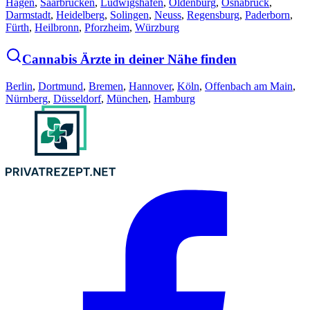
Hagen
,
Saarbrücken
,
Ludwigshafen
,
Oldenburg
,
Osnabrück
,
Darmstadt
,
Heidelberg
,
Solingen
,
Neuss
,
Regensburg
,
Paderborn
,
Fürth
,
Heilbronn
,
Pforzheim
,
Würzburg
Cannabis Ärzte in deiner Nähe finden
Berlin
,
Dortmund
,
Bremen
,
Hannover
,
Köln
,
Offenbach am Main
,
Nürnberg
,
Düsseldorf
,
München
,
Hamburg