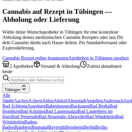
Cannabis auf Rezept in
Tübingen
—
Abholung oder Lieferung
Wähle deine Wunschapotheke in
Tübingen
für eine kostenlose
Abholung deines medizinischen Cannabis Rezeptes oder lass Dir
dein Cannabis direkt nach Hause liefern. Per Standardversand oder
Expresslieferung.
Cannabis Rezept online beantragen
Apotheken in
Tübingen
ansehen
2
Apotheken
Versand & Abholung
Zuletzt aktualisiert:
heute
Tübingen
Alle
Städte
Aachen
Achern
Ahlen
Altdorf
Altenstadt
Ampfing
Andernach
Ans
Bad Schlema
Augsburg
Babenhausen
Backnang
Bad Berka
Bad
Homburg
Bad Kötzting
Bad Langensalza
Bad Lauterberg im
Harz
Bad Neuenahr
Bad Neuenahr-Ahrweiler
Bad Windsheim
Bad
Wörishofen
Baden-
Baden
Bamberg
Baunatal
Bayreuth
Bensheim
Berlin
Berlin-