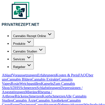
Cannabis Rezept Online
Produkte
Cannabis Studien
Services
Ratgeber
Ablauf
Voraussetzungen
Erfahrungen
Kosten & Preis
FAQ
Über
uns
Cannabis Blüten
Cannabis Extrakte
Cannabis
Vapes
Rosin
Weichpastillen
Kapseln
Zum Cannabis
Shop
ADHS
Schmerzen
Schlafstörungen
Depressionen /
Angststörungen
Migräne
Rheuma /
Arthrose
Rückenschmerzen
Kopfschmerzen
Alle Cannabis
Studien
Cannabis Ärzte
Cannabis Apotheken
Cannabis
Grundlagen
Dosierung
Cannabisgesetz
Nebenwirkungen
Wechselwirku