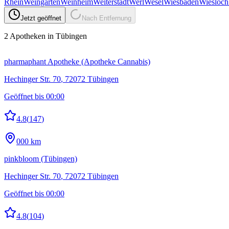
Rhein
Weingarten
Weinheim
Weiterstadt
Werl
Wesel
Wiesbaden
Wiesloch
Jetzt geöffnet
Nach Entfernung
2
Apotheken
in Tübingen
pharmaphant Apotheke (Apotheke Cannabis)
Hechinger Str. 70
,
72072
Tübingen
Geöffnet bis 00:00
4.8
(
147
)
000 km
pinkbloom (Tübingen)
Hechinger Str. 70
,
72072
Tübingen
Geöffnet bis 00:00
4.8
(
104
)