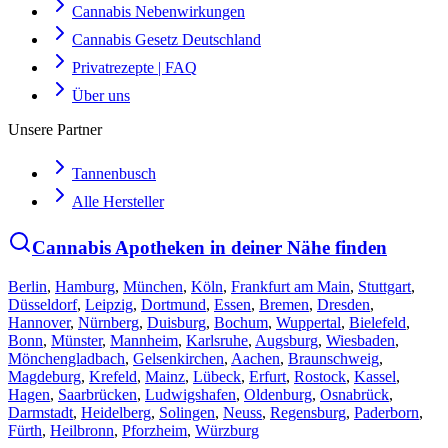
Cannabis Nebenwirkungen
Cannabis Gesetz Deutschland
Privatrezepte | FAQ
Über uns
Unsere Partner
Tannenbusch
Alle Hersteller
Cannabis Apotheken in deiner Nähe finden
Berlin
,
Hamburg
,
München
,
Köln
,
Frankfurt am Main
,
Stuttgart
,
Düsseldorf
,
Leipzig
,
Dortmund
,
Essen
,
Bremen
,
Dresden
,
Hannover
,
Nürnberg
,
Duisburg
,
Bochum
,
Wuppertal
,
Bielefeld
,
Bonn
,
Münster
,
Mannheim
,
Karlsruhe
,
Augsburg
,
Wiesbaden
,
Mönchengladbach
,
Gelsenkirchen
,
Aachen
,
Braunschweig
,
Magdeburg
,
Krefeld
,
Mainz
,
Lübeck
,
Erfurt
,
Rostock
,
Kassel
,
Hagen
,
Saarbrücken
,
Ludwigshafen
,
Oldenburg
,
Osnabrück
,
Darmstadt
,
Heidelberg
,
Solingen
,
Neuss
,
Regensburg
,
Paderborn
,
Fürth
,
Heilbronn
,
Pforzheim
,
Würzburg