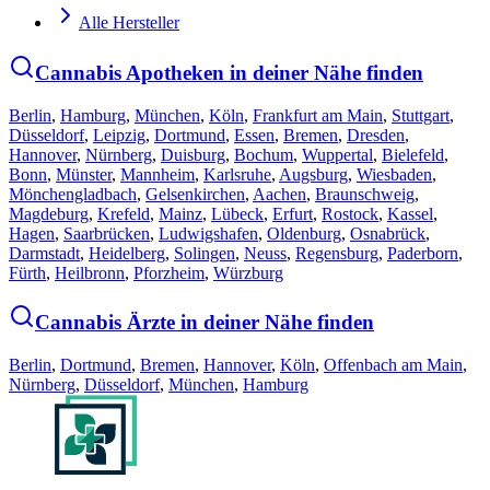
Alle Hersteller
Cannabis Apotheken in deiner Nähe finden
Berlin
,
Hamburg
,
München
,
Köln
,
Frankfurt am Main
,
Stuttgart
,
Düsseldorf
,
Leipzig
,
Dortmund
,
Essen
,
Bremen
,
Dresden
,
Hannover
,
Nürnberg
,
Duisburg
,
Bochum
,
Wuppertal
,
Bielefeld
,
Bonn
,
Münster
,
Mannheim
,
Karlsruhe
,
Augsburg
,
Wiesbaden
,
Mönchengladbach
,
Gelsenkirchen
,
Aachen
,
Braunschweig
,
Magdeburg
,
Krefeld
,
Mainz
,
Lübeck
,
Erfurt
,
Rostock
,
Kassel
,
Hagen
,
Saarbrücken
,
Ludwigshafen
,
Oldenburg
,
Osnabrück
,
Darmstadt
,
Heidelberg
,
Solingen
,
Neuss
,
Regensburg
,
Paderborn
,
Fürth
,
Heilbronn
,
Pforzheim
,
Würzburg
Cannabis Ärzte in deiner Nähe finden
Berlin
,
Dortmund
,
Bremen
,
Hannover
,
Köln
,
Offenbach am Main
,
Nürnberg
,
Düsseldorf
,
München
,
Hamburg