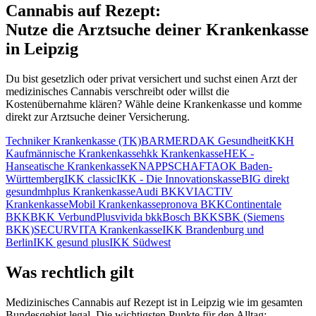
Cannabis auf Rezept:
Nutze die Arztsuche deiner Krankenkasse
in
Leipzig
Du bist gesetzlich oder privat versichert und suchst einen Arzt der
medizinisches Cannabis verschreibt oder willst die
Kostenübernahme klären? Wähle deine Krankenkasse und komme
direkt zur Arztsuche deiner Versicherung.
Techniker Krankenkasse (TK)
BARMER
DAK Gesundheit
KKH
Kaufmännische Krankenkasse
hkk Krankenkasse
HEK -
Hanseatische Krankenkasse
KNAPPSCHAFT
AOK Baden-
Württemberg
IKK classic
IKK - Die Innovationskasse
BIG direkt
gesund
mhplus Krankenkasse
Audi BKK
VIACTIV
Krankenkasse
Mobil Krankenkasse
pronova BKK
Continentale
BKK
BKK VerbundPlus
vivida bkk
Bosch BKK
SBK (Siemens
BKK)
SECURVITA Krankenkasse
IKK Brandenburg und
Berlin
IKK gesund plus
IKK Südwest
Was rechtlich gilt
Medizinisches Cannabis auf Rezept ist in
Leipzig
wie im gesamten
Bundesgebiet legal. Die wichtigsten Punkte für den Alltag: