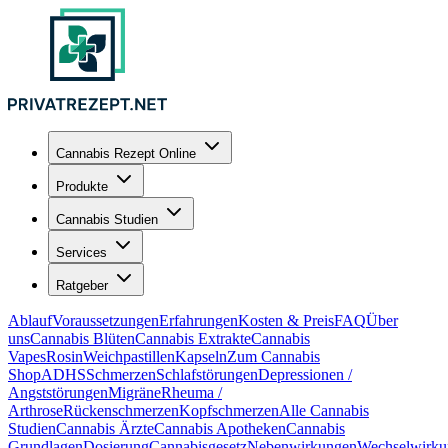
Cannabis Rezept Online
Produkte
Cannabis Studien
Services
Ratgeber
Ablauf
Voraussetzungen
Erfahrungen
Kosten & Preis
FAQ
Über
uns
Cannabis Blüten
Cannabis Extrakte
Cannabis
Vapes
Rosin
Weichpastillen
Kapseln
Zum Cannabis
Shop
ADHS
Schmerzen
Schlafstörungen
Depressionen /
Angststörungen
Migräne
Rheuma /
Arthrose
Rückenschmerzen
Kopfschmerzen
Alle Cannabis
Studien
Cannabis Ärzte
Cannabis Apotheken
Cannabis
Grundlagen
Dosierung
Cannabisgesetz
Nebenwirkungen
Wechselwirku