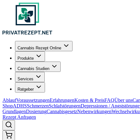
Cannabis Rezept Online
Produkte
Cannabis Studien
Services
Ratgeber
Ablauf
Voraussetzungen
Erfahrungen
Kosten & Preis
FAQ
Über uns
Can
Shop
ADHS
Schmerzen
Schlafstörungen
Depressionen / Angststörung
Grundlagen
Dosierung
Cannabisgesetz
Nebenwirkungen
Wechselwirku
Rezept Anfragen