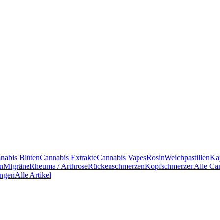
nabis Blüten
Cannabis Extrakte
Cannabis Vapes
Rosin
Weichpastillen
Ka
en
Migräne
Rheuma / Arthrose
Rückenschmerzen
Kopfschmerzen
Alle Ca
ngen
Alle Artikel