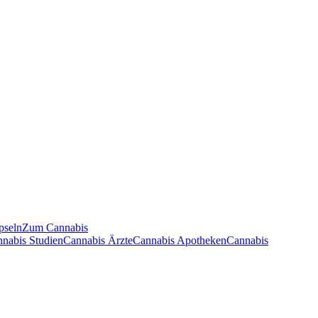
pseln
Zum Cannabis
nnabis Studien
Cannabis Ärzte
Cannabis Apotheken
Cannabis