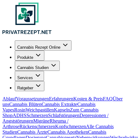
Cannabis Rezept Online
Produkte
Cannabis Studien
Services
Ratgeber
Ablauf
Voraussetzungen
Erfahrungen
Kosten & Preis
FAQ
Über
uns
Cannabis Blüten
Cannabis Extrakte
Cannabis
Vapes
Rosin
Weichpastillen
Kapseln
Zum Cannabis
Shop
ADHS
Schmerzen
Schlafstörungen
Depressionen /
Angststörungen
Migräne
Rheuma /
Arthrose
Rückenschmerzen
Kopfschmerzen
Alle Cannabis
Studien
Cannabis Ärzte
Cannabis Apotheken
Cannabis
Grundlagen
Dosierung
Cannabisgesetz
Nebenwirkungen
Wechselwirku