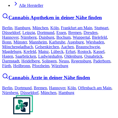
Alle Hersteller
Cannabis Apotheken in deiner Nähe finden
Berlin
,
Hamburg
,
München
,
Köln
,
Frankfurt am Main
,
Stuttgart
,
Düsseldorf
,
Leipzig
,
Dortmund
,
Essen
,
Bremen
,
Dresden
,
Hannover
,
Nürnberg
,
Duisburg
,
Bochum
,
Wuppertal
,
Bielefeld
,
Bonn
,
Münster
,
Mannheim
,
Karlsruhe
,
Augsburg
,
Wiesbaden
,
Mönchengladbach
,
Gelsenkirchen
,
Aachen
,
Braunschweig
,
Magdeburg
,
Krefeld
,
Mainz
,
Lübeck
,
Erfurt
,
Rostock
,
Kassel
,
Hagen
,
Saarbrücken
,
Ludwigshafen
,
Oldenburg
,
Osnabrück
,
Darmstadt
,
Heidelberg
,
Solingen
,
Neuss
,
Regensburg
,
Paderborn
,
Fürth
,
Heilbronn
,
Pforzheim
,
Würzburg
Cannabis Ärzte in deiner Nähe finden
Berlin
,
Dortmund
,
Bremen
,
Hannover
,
Köln
,
Offenbach am Main
,
Nürnberg
,
Düsseldorf
,
München
,
Hamburg