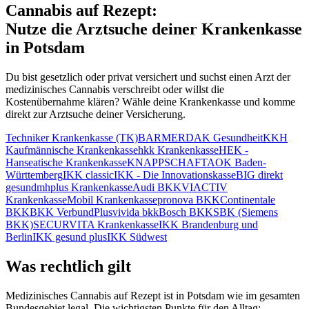
Cannabis auf Rezept:
Nutze die Arztsuche deiner Krankenkasse
in
Potsdam
Du bist gesetzlich oder privat versichert und suchst einen Arzt der
medizinisches Cannabis verschreibt oder willst die
Kostenübernahme klären? Wähle deine Krankenkasse und komme
direkt zur Arztsuche deiner Versicherung.
Techniker Krankenkasse (TK)
BARMER
DAK Gesundheit
KKH
Kaufmännische Krankenkasse
hkk Krankenkasse
HEK -
Hanseatische Krankenkasse
KNAPPSCHAFT
AOK Baden-
Württemberg
IKK classic
IKK - Die Innovationskasse
BIG direkt
gesund
mhplus Krankenkasse
Audi BKK
VIACTIV
Krankenkasse
Mobil Krankenkasse
pronova BKK
Continentale
BKK
BKK VerbundPlus
vivida bkk
Bosch BKK
SBK (Siemens
BKK)
SECURVITA Krankenkasse
IKK Brandenburg und
Berlin
IKK gesund plus
IKK Südwest
Was rechtlich gilt
Medizinisches Cannabis auf Rezept ist in
Potsdam
wie im gesamten
Bundesgebiet legal. Die wichtigsten Punkte für den Alltag: