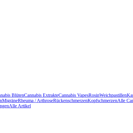
nabis Blüten
Cannabis Extrakte
Cannabis Vapes
Rosin
Weichpastillen
Ka
en
Migräne
Rheuma / Arthrose
Rückenschmerzen
Kopfschmerzen
Alle Ca
ngen
Alle Artikel