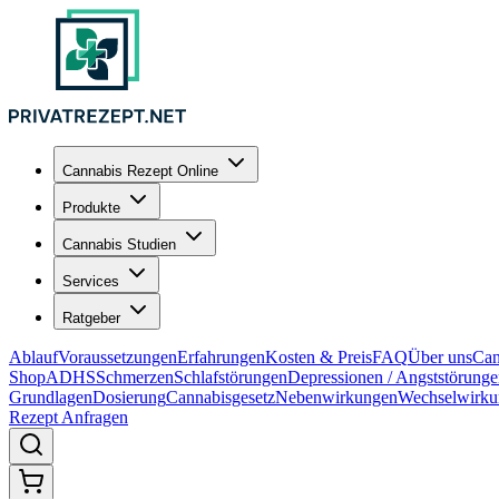
Cannabis Rezept Online
Produkte
Cannabis Studien
Services
Ratgeber
Ablauf
Voraussetzungen
Erfahrungen
Kosten & Preis
FAQ
Über uns
Can
Shop
ADHS
Schmerzen
Schlafstörungen
Depressionen / Angststörung
Grundlagen
Dosierung
Cannabisgesetz
Nebenwirkungen
Wechselwirku
Rezept Anfragen