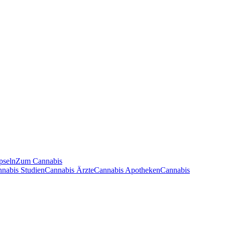
pseln
Zum Cannabis
nnabis Studien
Cannabis Ärzte
Cannabis Apotheken
Cannabis