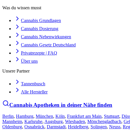
Was du wissen musst
Cannabis Grundlagen
Cannabis Dosierung
Cannabis Nebenwirkungen
Cannabis Gesetz Deutschland
Privatrezepte | FAQ
Über uns
Unsere Partner
Tannenbusch
Alle Hersteller
Cannabis Apotheken in deiner Nähe finden
Berlin
,
Hamburg
,
München
,
Köln
,
Frankfurt am Main
,
Stuttgart
,
Düss
Mannheim
,
Karlsruhe
,
Augsburg
,
Wiesbaden
,
Mönchengladbach
,
Gel
Oldenburg
,
Osnabrück
,
Darmstadt
,
Heidelberg
,
Solingen
,
Neuss
,
Reg