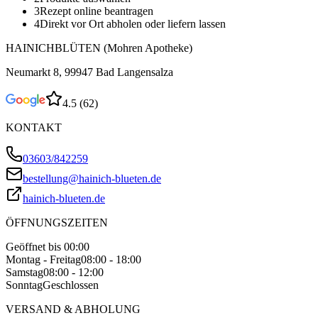
3
Rezept online beantragen
4
Direkt vor Ort abholen oder liefern lassen
HAINICHBLÜTEN (Mohren Apotheke)
Neumarkt 8, 99947 Bad Langensalza
4.5
(
62
)
KONTAKT
03603/842259
bestellung@hainich-blueten.de
hainich-blueten.de
ÖFFNUNGSZEITEN
Geöffnet bis 00:00
Montag - Freitag
08:00 - 18:00
Samstag
08:00 - 12:00
Sonntag
Geschlossen
VERSAND & ABHOLUNG