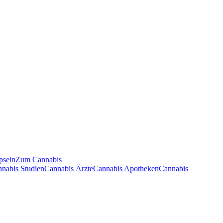
pseln
Zum Cannabis
nnabis Studien
Cannabis Ärzte
Cannabis Apotheken
Cannabis