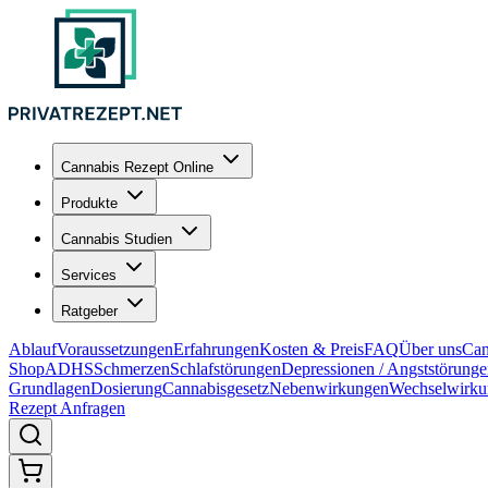
Cannabis Rezept Online
Produkte
Cannabis Studien
Services
Ratgeber
Ablauf
Voraussetzungen
Erfahrungen
Kosten & Preis
FAQ
Über uns
Can
Shop
ADHS
Schmerzen
Schlafstörungen
Depressionen / Angststörung
Grundlagen
Dosierung
Cannabisgesetz
Nebenwirkungen
Wechselwirku
Rezept Anfragen