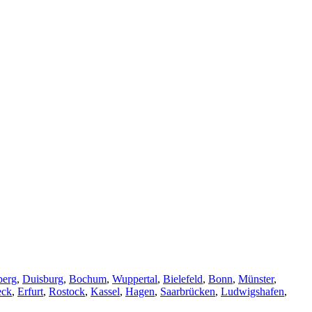
berg
,
Duisburg
,
Bochum
,
Wuppertal
,
Bielefeld
,
Bonn
,
Münster
,
eck
,
Erfurt
,
Rostock
,
Kassel
,
Hagen
,
Saarbrücken
,
Ludwigshafen
,