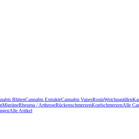
nabis Blüten
Cannabis Extrakte
Cannabis Vapes
Rosin
Weichpastillen
Ka
en
Migräne
Rheuma / Arthrose
Rückenschmerzen
Kopfschmerzen
Alle Ca
ngen
Alle Artikel