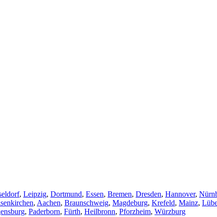
eldorf
,
Leipzig
,
Dortmund
,
Essen
,
Bremen
,
Dresden
,
Hannover
,
Nürn
senkirchen
,
Aachen
,
Braunschweig
,
Magdeburg
,
Krefeld
,
Mainz
,
Lüb
ensburg
,
Paderborn
,
Fürth
,
Heilbronn
,
Pforzheim
,
Würzburg