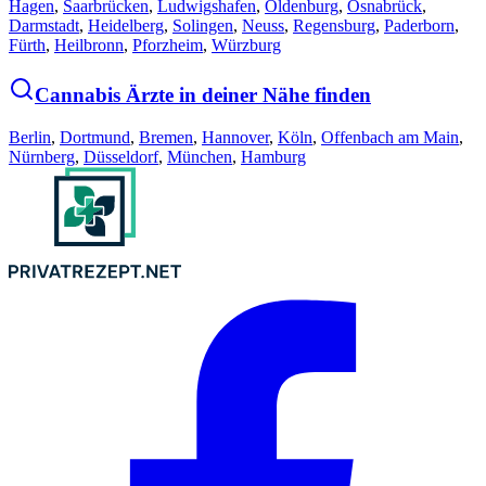
Hagen
,
Saarbrücken
,
Ludwigshafen
,
Oldenburg
,
Osnabrück
,
Darmstadt
,
Heidelberg
,
Solingen
,
Neuss
,
Regensburg
,
Paderborn
,
Fürth
,
Heilbronn
,
Pforzheim
,
Würzburg
Cannabis Ärzte in deiner Nähe finden
Berlin
,
Dortmund
,
Bremen
,
Hannover
,
Köln
,
Offenbach am Main
,
Nürnberg
,
Düsseldorf
,
München
,
Hamburg