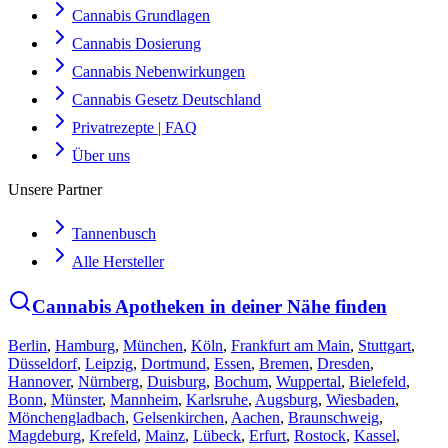
Cannabis Grundlagen
Cannabis Dosierung
Cannabis Nebenwirkungen
Cannabis Gesetz Deutschland
Privatrezepte | FAQ
Über uns
Unsere Partner
Tannenbusch
Alle Hersteller
Cannabis Apotheken in deiner Nähe finden
Berlin
,
Hamburg
,
München
,
Köln
,
Frankfurt am Main
,
Stuttgart
,
Düsseldorf
,
Leipzig
,
Dortmund
,
Essen
,
Bremen
,
Dresden
,
Hannover
,
Nürnberg
,
Duisburg
,
Bochum
,
Wuppertal
,
Bielefeld
,
Bonn
,
Münster
,
Mannheim
,
Karlsruhe
,
Augsburg
,
Wiesbaden
,
Mönchengladbach
,
Gelsenkirchen
,
Aachen
,
Braunschweig
,
Magdeburg
,
Krefeld
,
Mainz
,
Lübeck
,
Erfurt
,
Rostock
,
Kassel
,