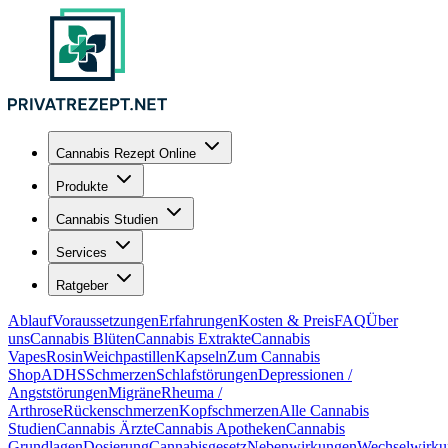
Cannabis Rezept Online
Produkte
Cannabis Studien
Services
Ratgeber
Ablauf
Voraussetzungen
Erfahrungen
Kosten & Preis
FAQ
Über
uns
Cannabis Blüten
Cannabis Extrakte
Cannabis
Vapes
Rosin
Weichpastillen
Kapseln
Zum Cannabis
Shop
ADHS
Schmerzen
Schlafstörungen
Depressionen /
Angststörungen
Migräne
Rheuma /
Arthrose
Rückenschmerzen
Kopfschmerzen
Alle Cannabis
Studien
Cannabis Ärzte
Cannabis Apotheken
Cannabis
Grundlagen
Dosierung
Cannabisgesetz
Nebenwirkungen
Wechselwirku