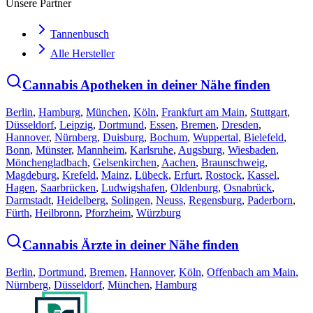
Unsere Partner
Tannenbusch
Alle Hersteller
Cannabis Apotheken in deiner Nähe finden
Berlin
,
Hamburg
,
München
,
Köln
,
Frankfurt am Main
,
Stuttgart
,
Düsseldorf
,
Leipzig
,
Dortmund
,
Essen
,
Bremen
,
Dresden
,
Hannover
,
Nürnberg
,
Duisburg
,
Bochum
,
Wuppertal
,
Bielefeld
,
Bonn
,
Münster
,
Mannheim
,
Karlsruhe
,
Augsburg
,
Wiesbaden
,
Mönchengladbach
,
Gelsenkirchen
,
Aachen
,
Braunschweig
,
Magdeburg
,
Krefeld
,
Mainz
,
Lübeck
,
Erfurt
,
Rostock
,
Kassel
,
Hagen
,
Saarbrücken
,
Ludwigshafen
,
Oldenburg
,
Osnabrück
,
Darmstadt
,
Heidelberg
,
Solingen
,
Neuss
,
Regensburg
,
Paderborn
,
Fürth
,
Heilbronn
,
Pforzheim
,
Würzburg
Cannabis Ärzte in deiner Nähe finden
Berlin
,
Dortmund
,
Bremen
,
Hannover
,
Köln
,
Offenbach am Main
,
Nürnberg
,
Düsseldorf
,
München
,
Hamburg