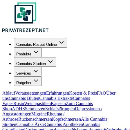
Cannabis Rezept Online
Produkte
Cannabis Studien
Services
Ratgeber
Ablauf
Voraussetzungen
Erfahrungen
Kosten & Preis
FAQ
Über
uns
Cannabis Blüten
Cannabis Extrakte
Cannabis
Vapes
Rosin
Weichpastillen
Kapseln
Zum Cannabis
Shop
ADHS
Schmerzen
Schlafstörungen
Depressionen /
Angststörungen
Migräne
Rheuma /
Arthrose
Rückenschmerzen
Kopfschmerzen
Alle Cannabis
Studien
Cannabis Ärzte
Cannabis Apotheken
Cannabis
Grundlagen
Dosierung
Cannabisgesetz
Nebenwirkungen
Wechselwirku