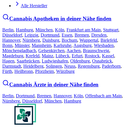
Alle Hersteller
Cannabis Apotheken in deiner Nähe finden
Berlin
,
Hamburg
,
München
,
Köln
,
Frankfurt am Main
,
Stuttgart
,
Düsseldorf
,
Leipzig
,
Dortmund
,
Essen
,
Bremen
,
Dresden
,
Hannover
,
Nürnberg
,
Duisburg
,
Bochum
,
Wuppertal
,
Bielefeld
,
Bonn
,
Münster
,
Mannheim
,
Karlsruhe
,
Augsburg
,
Wiesbaden
,
Mönchengladbach
,
Gelsenkirchen
,
Aachen
,
Braunschweig
,
Magdeburg
,
Krefeld
,
Mainz
,
Lübeck
,
Erfurt
,
Rostock
,
Kassel
,
Hagen
,
Saarbrücken
,
Ludwigshafen
,
Oldenburg
,
Osnabrück
,
Darmstadt
,
Heidelberg
,
Solingen
,
Neuss
,
Regensburg
,
Paderborn
,
Fürth
,
Heilbronn
,
Pforzheim
,
Würzburg
Cannabis Ärzte in deiner Nähe finden
Berlin
,
Dortmund
,
Bremen
,
Hannover
,
Köln
,
Offenbach am Main
,
Nürnberg
,
Düsseldorf
,
München
,
Hamburg