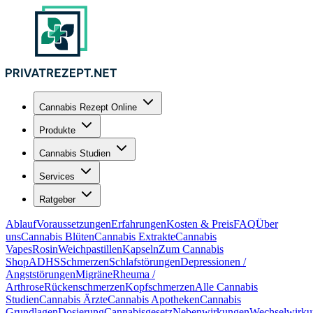
Cannabis Rezept Online
Produkte
Cannabis Studien
Services
Ratgeber
Ablauf
Voraussetzungen
Erfahrungen
Kosten & Preis
FAQ
Über
uns
Cannabis Blüten
Cannabis Extrakte
Cannabis
Vapes
Rosin
Weichpastillen
Kapseln
Zum Cannabis
Shop
ADHS
Schmerzen
Schlafstörungen
Depressionen /
Angststörungen
Migräne
Rheuma /
Arthrose
Rückenschmerzen
Kopfschmerzen
Alle Cannabis
Studien
Cannabis Ärzte
Cannabis Apotheken
Cannabis
Grundlagen
Dosierung
Cannabisgesetz
Nebenwirkungen
Wechselwirku