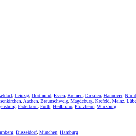
eldorf
,
Leipzig
,
Dortmund
,
Essen
,
Bremen
,
Dresden
,
Hannover
,
Nürn
senkirchen
,
Aachen
,
Braunschweig
,
Magdeburg
,
Krefeld
,
Mainz
,
Lüb
ensburg
,
Paderborn
,
Fürth
,
Heilbronn
,
Pforzheim
,
Würzburg
rnberg
,
Düsseldorf
,
München
,
Hamburg