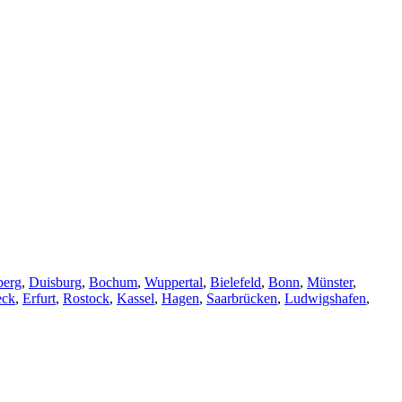
berg
,
Duisburg
,
Bochum
,
Wuppertal
,
Bielefeld
,
Bonn
,
Münster
,
eck
,
Erfurt
,
Rostock
,
Kassel
,
Hagen
,
Saarbrücken
,
Ludwigshafen
,