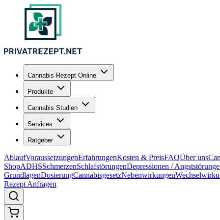
Cannabis Rezept Online
Produkte
Cannabis Studien
Services
Ratgeber
Ablauf
Voraussetzungen
Erfahrungen
Kosten & Preis
FAQ
Über uns
Can
Shop
ADHS
Schmerzen
Schlafstörungen
Depressionen / Angststörung
Grundlagen
Dosierung
Cannabisgesetz
Nebenwirkungen
Wechselwirku
Rezept Anfragen