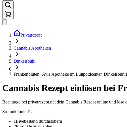
Privatrezept
Cannabis Apotheken
Dinkelsbühl
Frankenblüten (Avie Apotheke im Luitpoldcenter, Dinkelsbühl)
Cannabis Rezept einlösen bei
Fr
Beantrage bei privatrezept.net dein Cannabis Rezept online und löse 
So funktioniert's:
1
Livebestand durchstöbern
2
Produkte auswählen