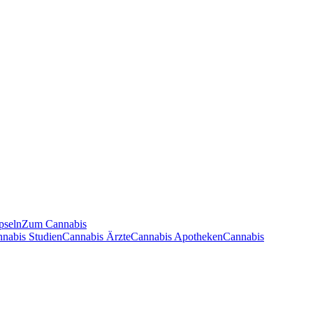
pseln
Zum Cannabis
nnabis Studien
Cannabis Ärzte
Cannabis Apotheken
Cannabis