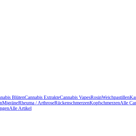
nabis Blüten
Cannabis Extrakte
Cannabis Vapes
Rosin
Weichpastillen
Ka
en
Migräne
Rheuma / Arthrose
Rückenschmerzen
Kopfschmerzen
Alle Ca
ngen
Alle Artikel