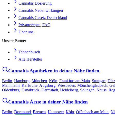
Cannabis Dosierung
Cannabis Nebenwirkungen
Cannabis Gesetz Deutschland
Privatrezepte | FAQ
Über uns
Unsere Partner
Tannenbusch
Alle Hersteller
Cannabis Apotheken in deiner Nähe finden
Berlin
,
Hamburg
,
München
,
Köln
,
Frankfurt am Main
,
Stuttgart
,
Düss
Mannheim
,
Karlsruhe
,
Augsburg
,
Wiesbaden
,
Mönchengladbach
,
Gel
Oldenburg
,
Osnabrück
,
Darmstadt
,
Heidelberg
,
Solingen
,
Neuss
,
Reg
Cannabis Ärzte in deiner Nähe finden
Berlin
,
Dortmund
,
Bremen
,
Hannover
,
Köln
,
Offenbach am Main
,
Nü