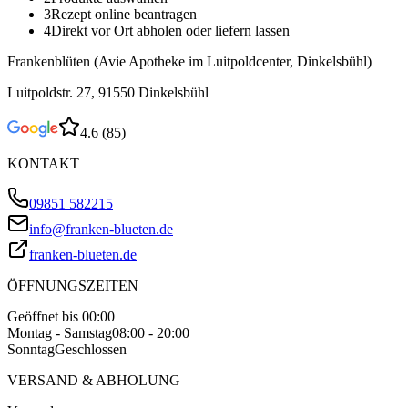
3
Rezept online beantragen
4
Direkt vor Ort abholen oder liefern lassen
Frankenblüten (Avie Apotheke im Luitpoldcenter, Dinkelsbühl)
Luitpoldstr. 27, 91550 Dinkelsbühl
4.6
(
85
)
KONTAKT
09851 582215
info@franken-blueten.de
franken-blueten.de
ÖFFNUNGSZEITEN
Geöffnet bis 00:00
Montag - Samstag
08:00 - 20:00
Sonntag
Geschlossen
VERSAND & ABHOLUNG