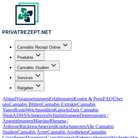
Cannabis Rezept Online
Produkte
Cannabis Studien
Services
Ratgeber
Ablauf
Voraussetzungen
Erfahrungen
Kosten & Preis
FAQ
Über
uns
Cannabis Blüten
Cannabis Extrakte
Cannabis
Vapes
Rosin
Weichpastillen
Kapseln
Zum Cannabis
Shop
ADHS
Schmerzen
Schlafstörungen
Depressionen /
Angststörungen
Migräne
Rheuma /
Arthrose
Rückenschmerzen
Kopfschmerzen
Alle Cannabis
Studien
Cannabis Ärzte
Cannabis Apotheken
Cannabis
Grundlagen
Dosierung
Cannabisgesetz
Nebenwirkungen
Wechselwirku