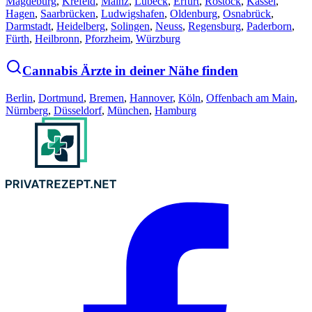
Magdeburg
,
Krefeld
,
Mainz
,
Lübeck
,
Erfurt
,
Rostock
,
Kassel
,
Hagen
,
Saarbrücken
,
Ludwigshafen
,
Oldenburg
,
Osnabrück
,
Darmstadt
,
Heidelberg
,
Solingen
,
Neuss
,
Regensburg
,
Paderborn
,
Fürth
,
Heilbronn
,
Pforzheim
,
Würzburg
Cannabis Ärzte in deiner Nähe finden
Berlin
,
Dortmund
,
Bremen
,
Hannover
,
Köln
,
Offenbach am Main
,
Nürnberg
,
Düsseldorf
,
München
,
Hamburg