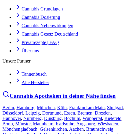
Cannabis Grundlagen
Cannabis Dosierung
Cannabis Nebenwirkungen
Cannabis Gesetz Deutschland
Privatrezepte | FAQ
Über uns
Unsere Partner
Tannenbusch
Alle Hersteller
Cannabis Apotheken in deiner Nähe finden
Berlin
,
Hamburg
,
München
,
Köln
,
Frankfurt am Main
,
Stuttgart
,
Düsseldorf
,
Leipzig
,
Dortmund
,
Essen
,
Bremen
,
Dresden
,
Hannover
,
Nürnberg
,
Duisburg
,
Bochum
,
Wuppertal
,
Bielefeld
,
Bonn
,
Münster
,
Mannheim
,
Karlsruhe
,
Augsburg
,
Wiesbaden
,
Mönchengladbach
,
Gelsenkirchen
,
Aachen
,
Braunschweig
,