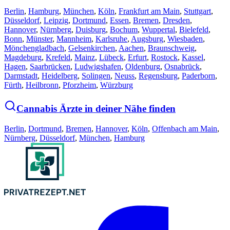
Berlin
,
Hamburg
,
München
,
Köln
,
Frankfurt am Main
,
Stuttgart
,
Düsseldorf
,
Leipzig
,
Dortmund
,
Essen
,
Bremen
,
Dresden
,
Hannover
,
Nürnberg
,
Duisburg
,
Bochum
,
Wuppertal
,
Bielefeld
,
Bonn
,
Münster
,
Mannheim
,
Karlsruhe
,
Augsburg
,
Wiesbaden
,
Mönchengladbach
,
Gelsenkirchen
,
Aachen
,
Braunschweig
,
Magdeburg
,
Krefeld
,
Mainz
,
Lübeck
,
Erfurt
,
Rostock
,
Kassel
,
Hagen
,
Saarbrücken
,
Ludwigshafen
,
Oldenburg
,
Osnabrück
,
Darmstadt
,
Heidelberg
,
Solingen
,
Neuss
,
Regensburg
,
Paderborn
,
Fürth
,
Heilbronn
,
Pforzheim
,
Würzburg
Cannabis Ärzte in deiner Nähe finden
Berlin
,
Dortmund
,
Bremen
,
Hannover
,
Köln
,
Offenbach am Main
,
Nürnberg
,
Düsseldorf
,
München
,
Hamburg