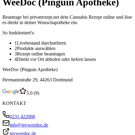
WeeDoc (Pinguin Apotheke)
Beantrage bei privatrezept.net dein Cannabis Rezept online und löse
es direkt in deiner Wunschapotheke ein.
So funktioniert's:
1
Livebestand durchstöbern
2
Produkte auswählen
3
Rezept online beantragen
4
Direkt vor Ort abholen oder liefern lassen
WeeDoc (Pinguin Apotheke)
Hermannstraße 29, 44263 Dortmund
5.0
(
9
)
KONTAKT
0231 422068
info@myweedoc.de
myweedoc.de