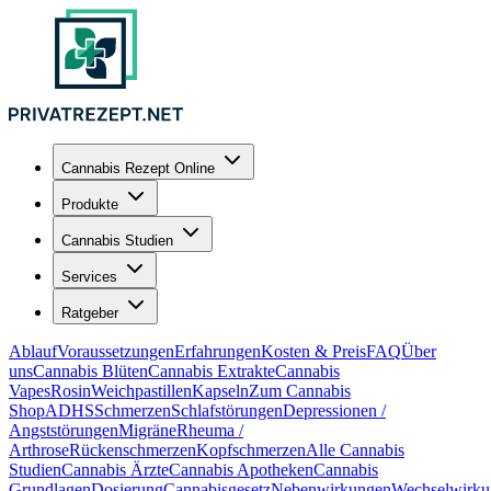
Cannabis Rezept Online
Produkte
Cannabis Studien
Services
Ratgeber
Ablauf
Voraussetzungen
Erfahrungen
Kosten & Preis
FAQ
Über
uns
Cannabis Blüten
Cannabis Extrakte
Cannabis
Vapes
Rosin
Weichpastillen
Kapseln
Zum Cannabis
Shop
ADHS
Schmerzen
Schlafstörungen
Depressionen /
Angststörungen
Migräne
Rheuma /
Arthrose
Rückenschmerzen
Kopfschmerzen
Alle Cannabis
Studien
Cannabis Ärzte
Cannabis Apotheken
Cannabis
Grundlagen
Dosierung
Cannabisgesetz
Nebenwirkungen
Wechselwirku