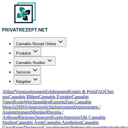
Cannabis Rezept Online
Produkte
Cannabis Studien
Services
Ratgeber
Ablauf
Voraussetzungen
Erfahrungen
Kosten & Preis
FAQ
Über
uns
Cannabis Blüten
Cannabis Extrakte
Cannabis
Vapes
Rosin
Weichpastillen
Kapseln
Zum Cannabis
Shop
ADHS
Schmerzen
Schlafstörungen
Depressionen /
Angststörungen
Migräne
Rheuma /
Arthrose
Rückenschmerzen
Kopfschmerzen
Alle Cannabis
Studien
Cannabis Ärzte
Cannabis Apotheken
Cannabis
Grundlagen
Dosierung
Cannabisgesetz
Nebenwirkungen
Wechselwirku