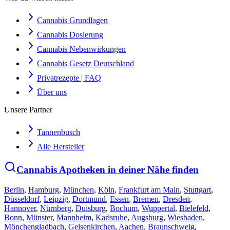
Cannabis Grundlagen
Cannabis Dosierung
Cannabis Nebenwirkungen
Cannabis Gesetz Deutschland
Privatrezepte | FAQ
Über uns
Unsere Partner
Tannenbusch
Alle Hersteller
Cannabis Apotheken in deiner Nähe finden
Berlin
,
Hamburg
,
München
,
Köln
,
Frankfurt am Main
,
Stuttgart
,
Düsseldorf
,
Leipzig
,
Dortmund
,
Essen
,
Bremen
,
Dresden
,
Hannover
,
Nürnberg
,
Duisburg
,
Bochum
,
Wuppertal
,
Bielefeld
,
Bonn
,
Münster
,
Mannheim
,
Karlsruhe
,
Augsburg
,
Wiesbaden
,
Mönchengladbach
,
Gelsenkirchen
,
Aachen
,
Braunschweig
,