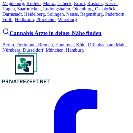
Magdeburg
,
Krefeld
,
Mainz
,
Lübeck
,
Erfurt
,
Rostock
,
Kassel
,
Hagen
,
Saarbrücken
,
Ludwigshafen
,
Oldenburg
,
Osnabrück
,
Darmstadt
,
Heidelberg
,
Solingen
,
Neuss
,
Regensburg
,
Paderborn
,
Fürth
,
Heilbronn
,
Pforzheim
,
Würzburg
Cannabis Ärzte in deiner Nähe finden
Berlin
,
Dortmund
,
Bremen
,
Hannover
,
Köln
,
Offenbach am Main
,
Nürnberg
,
Düsseldorf
,
München
,
Hamburg