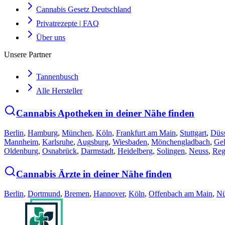
Cannabis Gesetz Deutschland
Privatrezepte | FAQ
Über uns
Unsere Partner
Tannenbusch
Alle Hersteller
Cannabis Apotheken in deiner Nähe finden
Berlin
,
Hamburg
,
München
,
Köln
,
Frankfurt am Main
,
Stuttgart
,
Düss
Mannheim
,
Karlsruhe
,
Augsburg
,
Wiesbaden
,
Mönchengladbach
,
Gel
Oldenburg
,
Osnabrück
,
Darmstadt
,
Heidelberg
,
Solingen
,
Neuss
,
Reg
Cannabis Ärzte in deiner Nähe finden
Berlin
,
Dortmund
,
Bremen
,
Hannover
,
Köln
,
Offenbach am Main
,
Nü