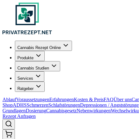
Cannabis Rezept Online
Produkte
Cannabis Studien
Services
Ratgeber
Ablauf
Voraussetzungen
Erfahrungen
Kosten & Preis
FAQ
Über uns
Can
Shop
ADHS
Schmerzen
Schlafstörungen
Depressionen / Angststörung
Grundlagen
Dosierung
Cannabisgesetz
Nebenwirkungen
Wechselwirku
Rezept Anfragen