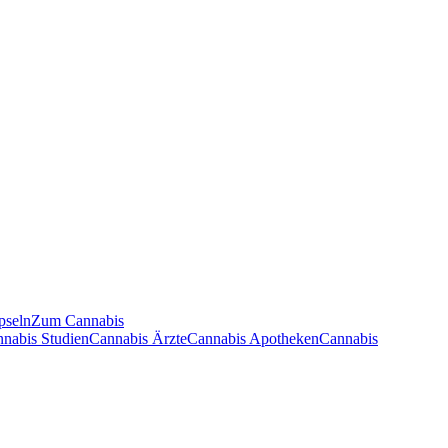
pseln
Zum Cannabis
nnabis Studien
Cannabis Ärzte
Cannabis Apotheken
Cannabis