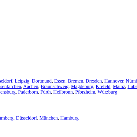
eldorf
,
Leipzig
,
Dortmund
,
Essen
,
Bremen
,
Dresden
,
Hannover
,
Nürn
senkirchen
,
Aachen
,
Braunschweig
,
Magdeburg
,
Krefeld
,
Mainz
,
Lüb
ensburg
,
Paderborn
,
Fürth
,
Heilbronn
,
Pforzheim
,
Würzburg
rnberg
,
Düsseldorf
,
München
,
Hamburg