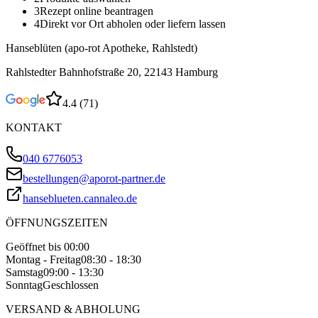
3
Rezept online beantragen
4
Direkt vor Ort abholen oder liefern lassen
Hanseblüten (apo-rot Apotheke, Rahlstedt)
Rahlstedter Bahnhofstraße 20, 22143 Hamburg
4.4
(
71
)
KONTAKT
040 6776053
bestellungen@aporot-partner.de
hanseblueten.cannaleo.de
ÖFFNUNGSZEITEN
Geöffnet bis 00:00
Montag - Freitag
08:30 - 18:30
Samstag
09:00 - 13:30
Sonntag
Geschlossen
VERSAND & ABHOLUNG