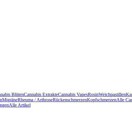
nabis Blüten
Cannabis Extrakte
Cannabis Vapes
Rosin
Weichpastillen
Ka
en
Migräne
Rheuma / Arthrose
Rückenschmerzen
Kopfschmerzen
Alle Ca
ngen
Alle Artikel