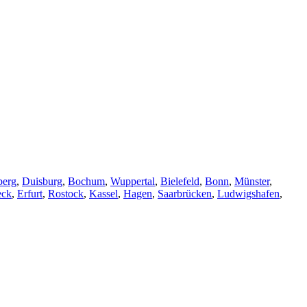
berg
,
Duisburg
,
Bochum
,
Wuppertal
,
Bielefeld
,
Bonn
,
Münster
,
eck
,
Erfurt
,
Rostock
,
Kassel
,
Hagen
,
Saarbrücken
,
Ludwigshafen
,