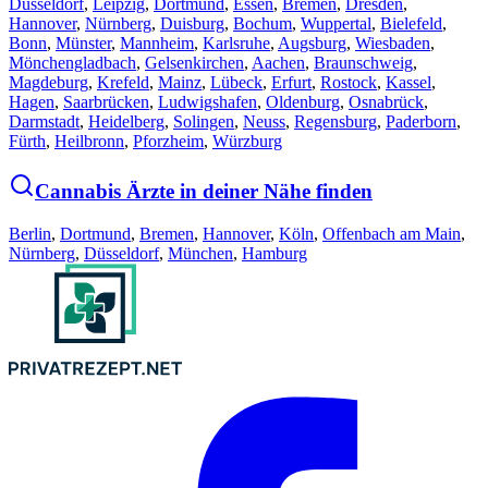
Düsseldorf
,
Leipzig
,
Dortmund
,
Essen
,
Bremen
,
Dresden
,
Hannover
,
Nürnberg
,
Duisburg
,
Bochum
,
Wuppertal
,
Bielefeld
,
Bonn
,
Münster
,
Mannheim
,
Karlsruhe
,
Augsburg
,
Wiesbaden
,
Mönchengladbach
,
Gelsenkirchen
,
Aachen
,
Braunschweig
,
Magdeburg
,
Krefeld
,
Mainz
,
Lübeck
,
Erfurt
,
Rostock
,
Kassel
,
Hagen
,
Saarbrücken
,
Ludwigshafen
,
Oldenburg
,
Osnabrück
,
Darmstadt
,
Heidelberg
,
Solingen
,
Neuss
,
Regensburg
,
Paderborn
,
Fürth
,
Heilbronn
,
Pforzheim
,
Würzburg
Cannabis Ärzte in deiner Nähe finden
Berlin
,
Dortmund
,
Bremen
,
Hannover
,
Köln
,
Offenbach am Main
,
Nürnberg
,
Düsseldorf
,
München
,
Hamburg