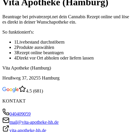
Vita Apotheke (Hamburg)
Beantrage bei privatrezept.net dein Cannabis Rezept online und löse
es direkt in deiner Wunschapotheke ein.
So funktioniert's:
1
Livebestand durchstöbern
2
Produkte auswählen
3
Rezept online beantragen
4
Direkt vor Ort abholen oder liefern lassen
Vita Apotheke (Hamburg)
Heußweg 37, 20255 Hamburg
4.5
(
681
)
KONTAKT
040409059
mail@vita-apotheke-hh.de
vita-apotheke-hh.de