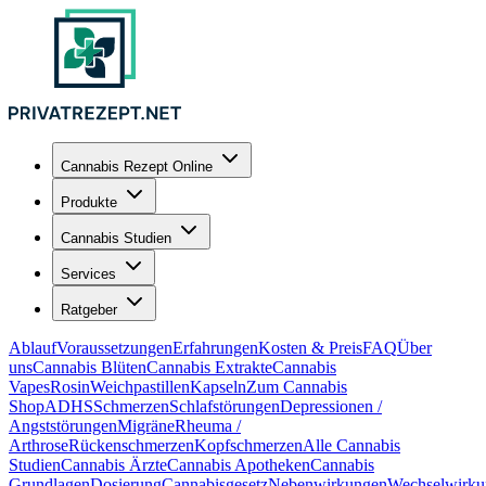
Cannabis Rezept Online
Produkte
Cannabis Studien
Services
Ratgeber
Ablauf
Voraussetzungen
Erfahrungen
Kosten & Preis
FAQ
Über
uns
Cannabis Blüten
Cannabis Extrakte
Cannabis
Vapes
Rosin
Weichpastillen
Kapseln
Zum Cannabis
Shop
ADHS
Schmerzen
Schlafstörungen
Depressionen /
Angststörungen
Migräne
Rheuma /
Arthrose
Rückenschmerzen
Kopfschmerzen
Alle Cannabis
Studien
Cannabis Ärzte
Cannabis Apotheken
Cannabis
Grundlagen
Dosierung
Cannabisgesetz
Nebenwirkungen
Wechselwirku