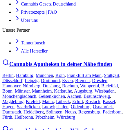
Cannabis Gesetz Deutschland
Privatrezepte | FAQ
Über uns
Unsere Partner
Tannenbusch
Alle Hersteller
Cannabis Apotheken in deiner Nähe finden
Berlin
,
Hamburg
,
München
,
Köln
,
Frankfurt am Main
,
Stuttgart
,
Düsseldorf
,
Leipzig
,
Dortmund
,
Essen
,
Bremen
,
Dresden
,
Hannover
,
Nürnberg
,
Duisburg
,
Bochum
,
Wuppertal
,
Bielefeld
,
Bonn
,
Münster
,
Mannheim
,
Karlsruhe
,
Augsburg
,
Wiesbaden
,
Mönchengladbach
,
Gelsenkirchen
,
Aachen
,
Braunschweig
,
Magdeburg
,
Krefeld
,
Mainz
,
Lübeck
,
Erfurt
,
Rostock
,
Kassel
,
Hagen
,
Saarbrücken
,
Ludwigshafen
,
Oldenburg
,
Osnabrück
,
Darmstadt
,
Heidelberg
,
Solingen
,
Neuss
,
Regensburg
,
Paderborn
,
Fürth
,
Heilbronn
,
Pforzheim
,
Würzburg