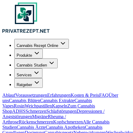
Cannabis Rezept Online
Produkte
Cannabis Studien
Services
Ratgeber
Ablauf
Voraussetzungen
Erfahrungen
Kosten & Preis
FAQ
Über
uns
Cannabis Blüten
Cannabis Extrakte
Cannabis
Vapes
Rosin
Weichpastillen
Kapseln
Zum Cannabis
Shop
ADHS
Schmerzen
Schlafstörungen
Depressionen /
Angststörungen
Migräne
Rheuma /
Arthrose
Rückenschmerzen
Kopfschmerzen
Alle Cannabis
Studien
Cannabis Ärzte
Cannabis Apotheken
Cannabis
Grundlagen
Dosierung
Cannabisgesetz
Nebenwirkungen
Wechselwirku