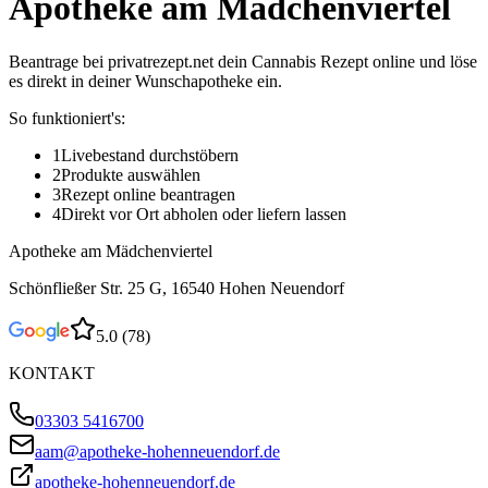
Apotheke am Mädchenviertel
Beantrage bei privatrezept.net dein Cannabis Rezept online und löse
es direkt in deiner Wunschapotheke ein.
So funktioniert's:
1
Livebestand durchstöbern
2
Produkte auswählen
3
Rezept online beantragen
4
Direkt vor Ort abholen oder liefern lassen
Apotheke am Mädchenviertel
Schönfließer Str. 25 G, 16540 Hohen Neuendorf
5.0
(
78
)
KONTAKT
03303 5416700
aam@apotheke-hohenneuendorf.de
apotheke-hohenneuendorf.de