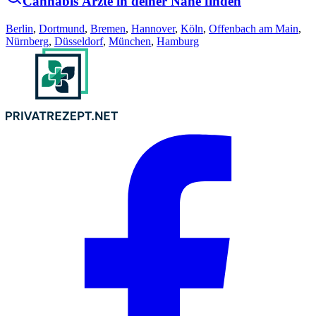
Cannabis Ärzte in deiner Nähe finden
Berlin
,
Dortmund
,
Bremen
,
Hannover
,
Köln
,
Offenbach am Main
,
Nürnberg
,
Düsseldorf
,
München
,
Hamburg