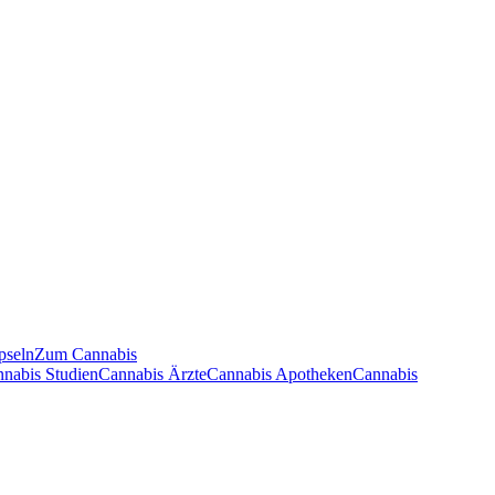
pseln
Zum Cannabis
nnabis Studien
Cannabis Ärzte
Cannabis Apotheken
Cannabis