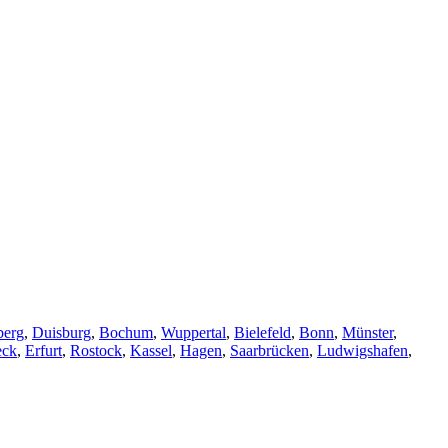
berg
,
Duisburg
,
Bochum
,
Wuppertal
,
Bielefeld
,
Bonn
,
Münster
,
eck
,
Erfurt
,
Rostock
,
Kassel
,
Hagen
,
Saarbrücken
,
Ludwigshafen
,