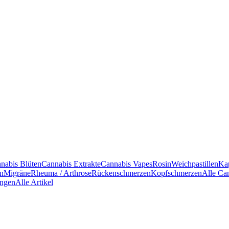
nabis Blüten
Cannabis Extrakte
Cannabis Vapes
Rosin
Weichpastillen
Ka
en
Migräne
Rheuma / Arthrose
Rückenschmerzen
Kopfschmerzen
Alle Ca
ngen
Alle Artikel