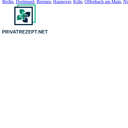
Berlin
,
Dortmund
,
Bremen
,
Hannover
,
Köln
,
Offenbach am Main
,
Nü