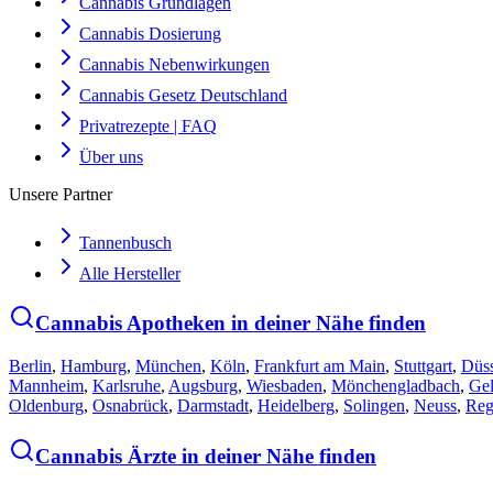
Cannabis Grundlagen
Cannabis Dosierung
Cannabis Nebenwirkungen
Cannabis Gesetz Deutschland
Privatrezepte | FAQ
Über uns
Unsere Partner
Tannenbusch
Alle Hersteller
Cannabis Apotheken in deiner Nähe finden
Berlin
,
Hamburg
,
München
,
Köln
,
Frankfurt am Main
,
Stuttgart
,
Düss
Mannheim
,
Karlsruhe
,
Augsburg
,
Wiesbaden
,
Mönchengladbach
,
Gel
Oldenburg
,
Osnabrück
,
Darmstadt
,
Heidelberg
,
Solingen
,
Neuss
,
Reg
Cannabis Ärzte in deiner Nähe finden