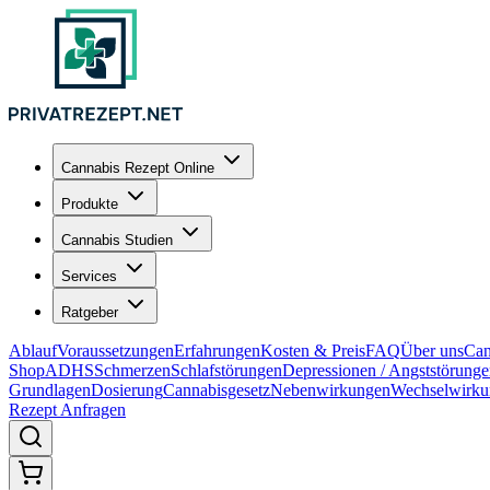
Cannabis Rezept Online
Produkte
Cannabis Studien
Services
Ratgeber
Ablauf
Voraussetzungen
Erfahrungen
Kosten & Preis
FAQ
Über uns
Can
Shop
ADHS
Schmerzen
Schlafstörungen
Depressionen / Angststörung
Grundlagen
Dosierung
Cannabisgesetz
Nebenwirkungen
Wechselwirku
Rezept Anfragen