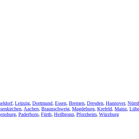
eldorf
,
Leipzig
,
Dortmund
,
Essen
,
Bremen
,
Dresden
,
Hannover
,
Nürn
senkirchen
,
Aachen
,
Braunschweig
,
Magdeburg
,
Krefeld
,
Mainz
,
Lüb
ensburg
,
Paderborn
,
Fürth
,
Heilbronn
,
Pforzheim
,
Würzburg