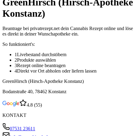
GreenHirsch (Hirsch-Apotheke
Konstanz)
Beantrage bei privatrezept.net dein Cannabis Rezept online und löse
es direkt in deiner Wunschapotheke ein.
So funktioniert's:
1
Livebestand durchstöbern
2
Produkte auswählen
3
Rezept online beantragen
4
Direkt vor Ort abholen oder liefern lassen
GreenHirsch (Hirsch-Apotheke Konstanz)
Bodanstraße 40, 78462 Konstanz
4.8
(
55
)
KONTAKT
07531 23611