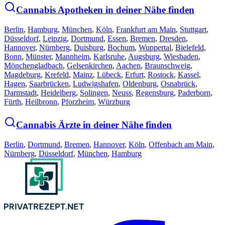
Cannabis Apotheken in deiner Nähe finden
Berlin
,
Hamburg
,
München
,
Köln
,
Frankfurt am Main
,
Stuttgart
,
Düsseldorf
,
Leipzig
,
Dortmund
,
Essen
,
Bremen
,
Dresden
,
Hannover
,
Nürnberg
,
Duisburg
,
Bochum
,
Wuppertal
,
Bielefeld
,
Bonn
,
Münster
,
Mannheim
,
Karlsruhe
,
Augsburg
,
Wiesbaden
,
Mönchengladbach
,
Gelsenkirchen
,
Aachen
,
Braunschweig
,
Magdeburg
,
Krefeld
,
Mainz
,
Lübeck
,
Erfurt
,
Rostock
,
Kassel
,
Hagen
,
Saarbrücken
,
Ludwigshafen
,
Oldenburg
,
Osnabrück
,
Darmstadt
,
Heidelberg
,
Solingen
,
Neuss
,
Regensburg
,
Paderborn
,
Fürth
,
Heilbronn
,
Pforzheim
,
Würzburg
Cannabis Ärzte in deiner Nähe finden
Berlin
,
Dortmund
,
Bremen
,
Hannover
,
Köln
,
Offenbach am Main
,
Nürnberg
,
Düsseldorf
,
München
,
Hamburg