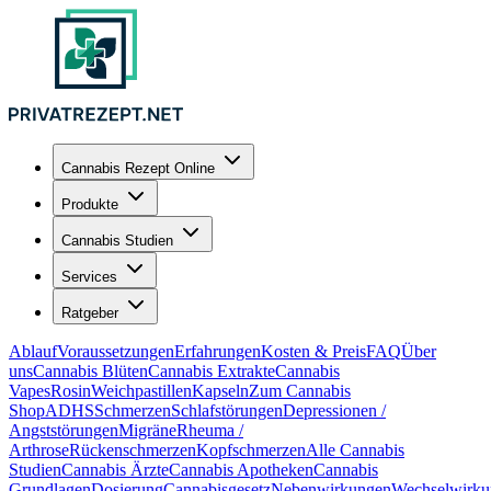
Cannabis Rezept Online
Produkte
Cannabis Studien
Services
Ratgeber
Ablauf
Voraussetzungen
Erfahrungen
Kosten & Preis
FAQ
Über
uns
Cannabis Blüten
Cannabis Extrakte
Cannabis
Vapes
Rosin
Weichpastillen
Kapseln
Zum Cannabis
Shop
ADHS
Schmerzen
Schlafstörungen
Depressionen /
Angststörungen
Migräne
Rheuma /
Arthrose
Rückenschmerzen
Kopfschmerzen
Alle Cannabis
Studien
Cannabis Ärzte
Cannabis Apotheken
Cannabis
Grundlagen
Dosierung
Cannabisgesetz
Nebenwirkungen
Wechselwirku