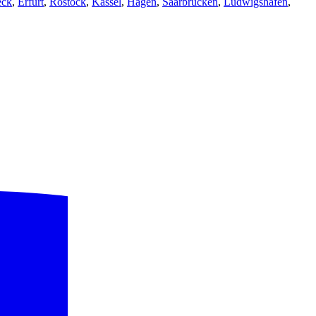
eck
,
Erfurt
,
Rostock
,
Kassel
,
Hagen
,
Saarbrücken
,
Ludwigshafen
,