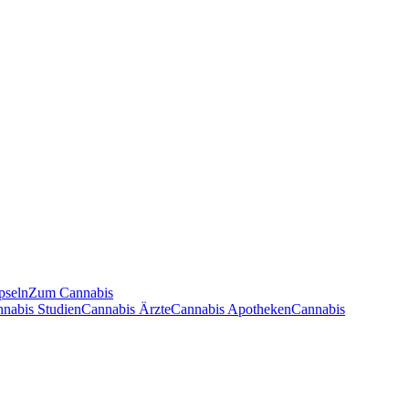
pseln
Zum Cannabis
nnabis Studien
Cannabis Ärzte
Cannabis Apotheken
Cannabis