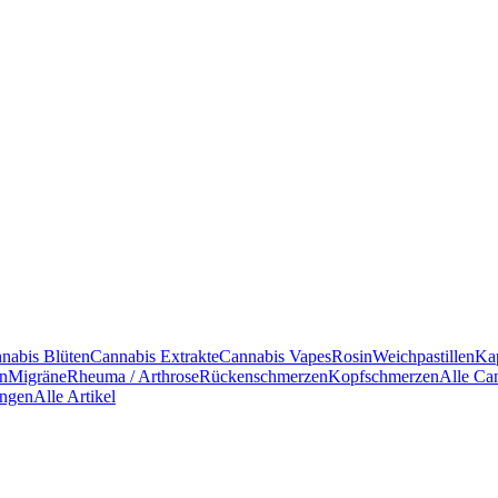
nabis Blüten
Cannabis Extrakte
Cannabis Vapes
Rosin
Weichpastillen
Ka
en
Migräne
Rheuma / Arthrose
Rückenschmerzen
Kopfschmerzen
Alle Ca
ngen
Alle Artikel