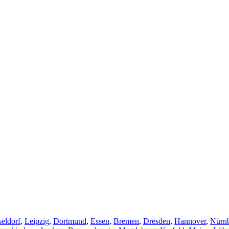
eldorf
,
Leipzig
,
Dortmund
,
Essen
,
Bremen
,
Dresden
,
Hannover
,
Nürn