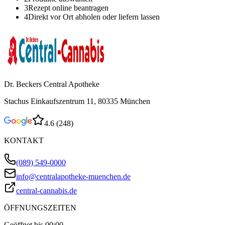
3
Rezept online beantragen
4
Direkt vor Ort abholen oder liefern lassen
Dr. Beckers Central Apotheke
Stachus Einkaufszentrum 11, 80335 München
4.6
(
248
)
KONTAKT
(089) 549-0000
info@centralapotheke-muenchen.de
central-cannabis.de
ÖFFNUNGSZEITEN
Geöffnet bis 00:00