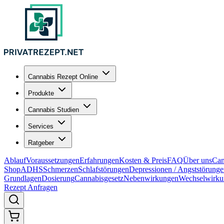
Cannabis Rezept Online
Produkte
Cannabis Studien
Services
Ratgeber
Ablauf
Voraussetzungen
Erfahrungen
Kosten & Preis
FAQ
Über uns
Can
Shop
ADHS
Schmerzen
Schlafstörungen
Depressionen / Angststörung
Grundlagen
Dosierung
Cannabisgesetz
Nebenwirkungen
Wechselwirku
Rezept Anfragen