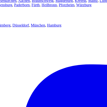
senkirchen
,
Aachen
,
Braunschweig
,
Magdeburg
,
Krefeld
,
Mainz
,
Lüb
ensburg
,
Paderborn
,
Fürth
,
Heilbronn
,
Pforzheim
,
Würzburg
rnberg
,
Düsseldorf
,
München
,
Hamburg