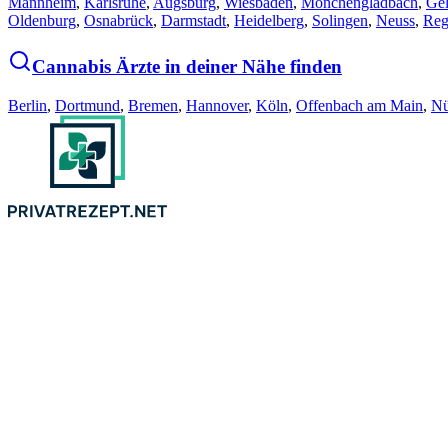
Mannheim
,
Karlsruhe
,
Augsburg
,
Wiesbaden
,
Mönchengladbach
,
Gel
Oldenburg
,
Osnabrück
,
Darmstadt
,
Heidelberg
,
Solingen
,
Neuss
,
Reg
Cannabis Ärzte in deiner Nähe finden
Berlin
,
Dortmund
,
Bremen
,
Hannover
,
Köln
,
Offenbach am Main
,
Nü