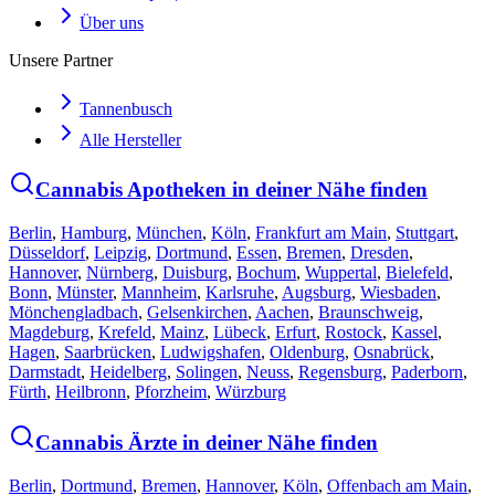
Über uns
Unsere Partner
Tannenbusch
Alle Hersteller
Cannabis Apotheken in deiner Nähe finden
Berlin
,
Hamburg
,
München
,
Köln
,
Frankfurt am Main
,
Stuttgart
,
Düsseldorf
,
Leipzig
,
Dortmund
,
Essen
,
Bremen
,
Dresden
,
Hannover
,
Nürnberg
,
Duisburg
,
Bochum
,
Wuppertal
,
Bielefeld
,
Bonn
,
Münster
,
Mannheim
,
Karlsruhe
,
Augsburg
,
Wiesbaden
,
Mönchengladbach
,
Gelsenkirchen
,
Aachen
,
Braunschweig
,
Magdeburg
,
Krefeld
,
Mainz
,
Lübeck
,
Erfurt
,
Rostock
,
Kassel
,
Hagen
,
Saarbrücken
,
Ludwigshafen
,
Oldenburg
,
Osnabrück
,
Darmstadt
,
Heidelberg
,
Solingen
,
Neuss
,
Regensburg
,
Paderborn
,
Fürth
,
Heilbronn
,
Pforzheim
,
Würzburg
Cannabis Ärzte in deiner Nähe finden
Berlin
,
Dortmund
,
Bremen
,
Hannover
,
Köln
,
Offenbach am Main
,