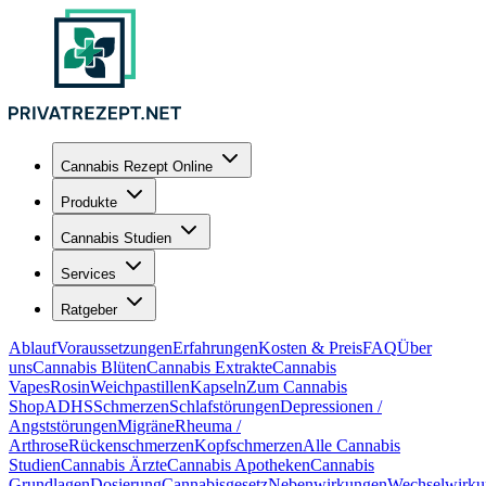
Cannabis Rezept Online
Produkte
Cannabis Studien
Services
Ratgeber
Ablauf
Voraussetzungen
Erfahrungen
Kosten & Preis
FAQ
Über
uns
Cannabis Blüten
Cannabis Extrakte
Cannabis
Vapes
Rosin
Weichpastillen
Kapseln
Zum Cannabis
Shop
ADHS
Schmerzen
Schlafstörungen
Depressionen /
Angststörungen
Migräne
Rheuma /
Arthrose
Rückenschmerzen
Kopfschmerzen
Alle Cannabis
Studien
Cannabis Ärzte
Cannabis Apotheken
Cannabis
Grundlagen
Dosierung
Cannabisgesetz
Nebenwirkungen
Wechselwirku