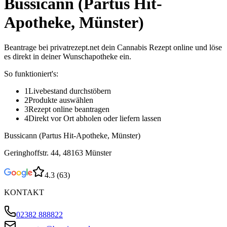
Bussicann (Partus Hit-
Apotheke, Münster)
Beantrage bei privatrezept.net dein Cannabis Rezept online und löse
es direkt in deiner Wunschapotheke ein.
So funktioniert's:
1
Livebestand durchstöbern
2
Produkte auswählen
3
Rezept online beantragen
4
Direkt vor Ort abholen oder liefern lassen
Bussicann (Partus Hit-Apotheke, Münster)
Geringhoffstr. 44, 48163 Münster
4.3
(
63
)
KONTAKT
02382 888822