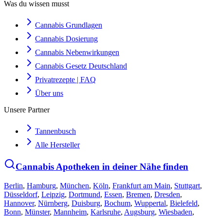
Was du wissen musst
Cannabis Grundlagen
Cannabis Dosierung
Cannabis Nebenwirkungen
Cannabis Gesetz Deutschland
Privatrezepte | FAQ
Über uns
Unsere Partner
Tannenbusch
Alle Hersteller
Cannabis Apotheken in deiner Nähe finden
Berlin
,
Hamburg
,
München
,
Köln
,
Frankfurt am Main
,
Stuttgart
,
Düsseldorf
,
Leipzig
,
Dortmund
,
Essen
,
Bremen
,
Dresden
,
Hannover
,
Nürnberg
,
Duisburg
,
Bochum
,
Wuppertal
,
Bielefeld
,
Bonn
,
Münster
,
Mannheim
,
Karlsruhe
,
Augsburg
,
Wiesbaden
,