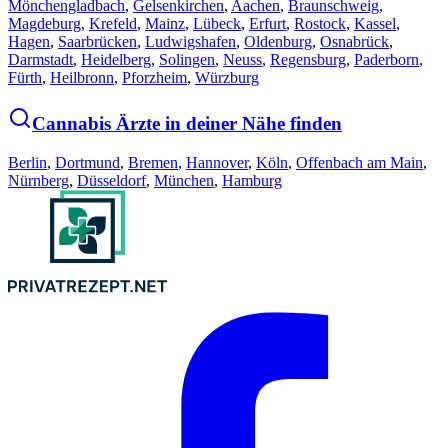
Mönchengladbach
,
Gelsenkirchen
,
Aachen
,
Braunschweig
,
Magdeburg
,
Krefeld
,
Mainz
,
Lübeck
,
Erfurt
,
Rostock
,
Kassel
,
Hagen
,
Saarbrücken
,
Ludwigshafen
,
Oldenburg
,
Osnabrück
,
Darmstadt
,
Heidelberg
,
Solingen
,
Neuss
,
Regensburg
,
Paderborn
,
Fürth
,
Heilbronn
,
Pforzheim
,
Würzburg
Cannabis Ärzte in deiner Nähe finden
Berlin
,
Dortmund
,
Bremen
,
Hannover
,
Köln
,
Offenbach am Main
,
Nürnberg
,
Düsseldorf
,
München
,
Hamburg