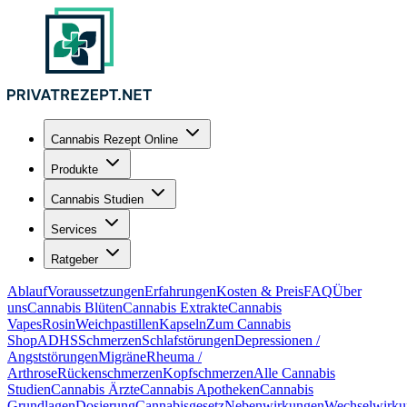
Cannabis Rezept Online
Produkte
Cannabis Studien
Services
Ratgeber
Ablauf
Voraussetzungen
Erfahrungen
Kosten & Preis
FAQ
Über
uns
Cannabis Blüten
Cannabis Extrakte
Cannabis
Vapes
Rosin
Weichpastillen
Kapseln
Zum Cannabis
Shop
ADHS
Schmerzen
Schlafstörungen
Depressionen /
Angststörungen
Migräne
Rheuma /
Arthrose
Rückenschmerzen
Kopfschmerzen
Alle Cannabis
Studien
Cannabis Ärzte
Cannabis Apotheken
Cannabis
Grundlagen
Dosierung
Cannabisgesetz
Nebenwirkungen
Wechselwirku