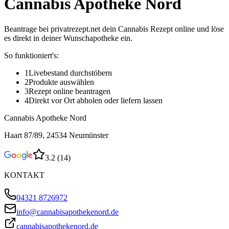
Cannabis Apotheke Nord
Beantrage bei privatrezept.net dein Cannabis Rezept online und löse
es direkt in deiner Wunschapotheke ein.
So funktioniert's:
1
Livebestand durchstöbern
2
Produkte auswählen
3
Rezept online beantragen
4
Direkt vor Ort abholen oder liefern lassen
Cannabis Apotheke Nord
Haart 87/89, 24534 Neumünster
3.2
(
14
)
KONTAKT
04321 8726972
info@cannabisapothekenord.de
cannabisapothekenord.de