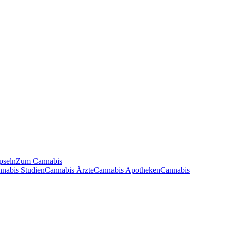
pseln
Zum Cannabis
nnabis Studien
Cannabis Ärzte
Cannabis Apotheken
Cannabis