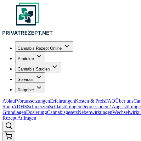
Cannabis Rezept Online
Produkte
Cannabis Studien
Services
Ratgeber
Ablauf
Voraussetzungen
Erfahrungen
Kosten & Preis
FAQ
Über uns
Can
Shop
ADHS
Schmerzen
Schlafstörungen
Depressionen / Angststörung
Grundlagen
Dosierung
Cannabisgesetz
Nebenwirkungen
Wechselwirku
Rezept Anfragen