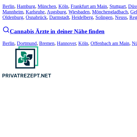
Berlin
,
Hamburg
,
München
,
Köln
,
Frankfurt am Main
,
Stuttgart
,
Düss
Mannheim
,
Karlsruhe
,
Augsburg
,
Wiesbaden
,
Mönchengladbach
,
Gel
Oldenburg
,
Osnabrück
,
Darmstadt
,
Heidelberg
,
Solingen
,
Neuss
,
Reg
Cannabis Ärzte in deiner Nähe finden
Berlin
,
Dortmund
,
Bremen
,
Hannover
,
Köln
,
Offenbach am Main
,
Nü