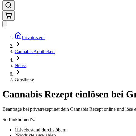
Privatrezept
Cannabis Apotheken
Neuss
Grastheke
Cannabis Rezept einlösen bei
Gr
Beantrage bei privatrezept.net dein Cannabis Rezept online und löse 
So funktioniert's:
1
Livebestand durchstöbern
2
Produkte auswählen