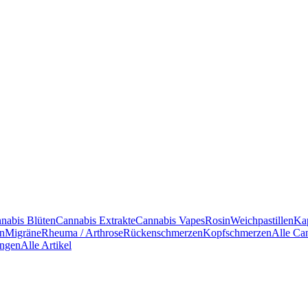
nabis Blüten
Cannabis Extrakte
Cannabis Vapes
Rosin
Weichpastillen
Ka
en
Migräne
Rheuma / Arthrose
Rückenschmerzen
Kopfschmerzen
Alle Ca
ngen
Alle Artikel