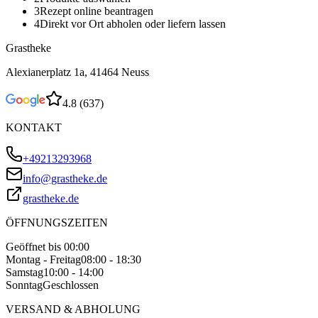
3
Rezept online beantragen
4
Direkt vor Ort abholen oder liefern lassen
Grastheke
Alexianerplatz 1a, 41464 Neuss
4.8
(
637
)
KONTAKT
+49213293968
info@grastheke.de
grastheke.de
ÖFFNUNGSZEITEN
Geöffnet bis 00:00
Montag - Freitag
08:00 - 18:30
Samstag
10:00 - 14:00
Sonntag
Geschlossen
VERSAND & ABHOLUNG