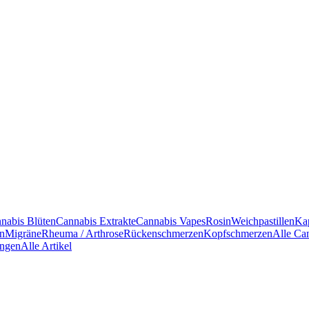
nabis Blüten
Cannabis Extrakte
Cannabis Vapes
Rosin
Weichpastillen
Ka
en
Migräne
Rheuma / Arthrose
Rückenschmerzen
Kopfschmerzen
Alle Ca
ngen
Alle Artikel