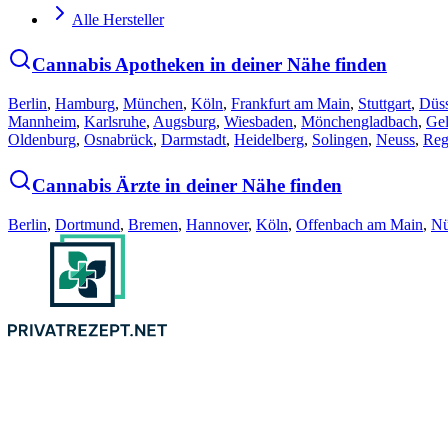
Alle Hersteller
Cannabis Apotheken in deiner Nähe finden
Berlin
,
Hamburg
,
München
,
Köln
,
Frankfurt am Main
,
Stuttgart
,
Düss
Mannheim
,
Karlsruhe
,
Augsburg
,
Wiesbaden
,
Mönchengladbach
,
Gel
Oldenburg
,
Osnabrück
,
Darmstadt
,
Heidelberg
,
Solingen
,
Neuss
,
Reg
Cannabis Ärzte in deiner Nähe finden
Berlin
,
Dortmund
,
Bremen
,
Hannover
,
Köln
,
Offenbach am Main
,
Nü