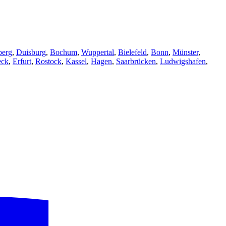
berg
,
Duisburg
,
Bochum
,
Wuppertal
,
Bielefeld
,
Bonn
,
Münster
,
eck
,
Erfurt
,
Rostock
,
Kassel
,
Hagen
,
Saarbrücken
,
Ludwigshafen
,