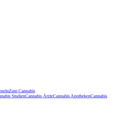
pseln
Zum Cannabis
nnabis Studien
Cannabis Ärzte
Cannabis Apotheken
Cannabis