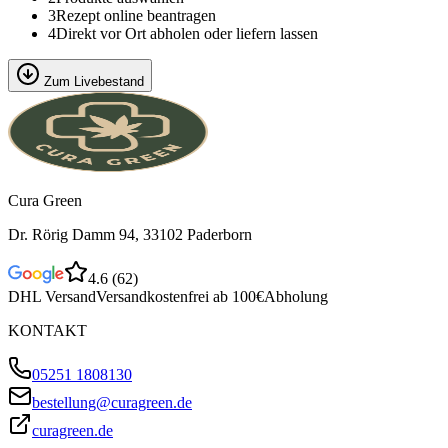
3
Rezept online beantragen
4
Direkt vor Ort abholen oder liefern lassen
Zum Livebestand
Cura Green
Dr. Rörig Damm 94, 33102 Paderborn
4.6
(
62
)
DHL Versand
Versandkostenfrei ab 100€
Abholung
KONTAKT
05251 1808130
bestellung@curagreen.de
curagreen.de