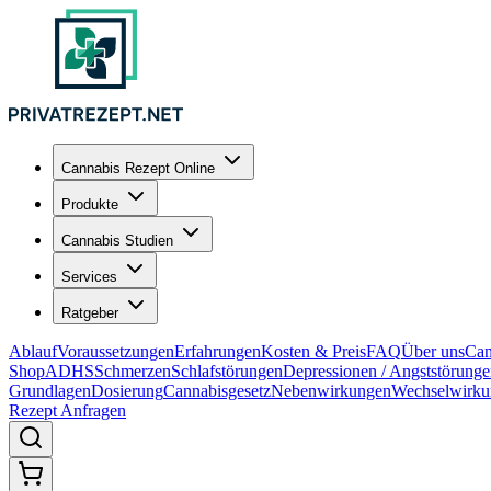
Cannabis Rezept Online
Produkte
Cannabis Studien
Services
Ratgeber
Ablauf
Voraussetzungen
Erfahrungen
Kosten & Preis
FAQ
Über uns
Can
Shop
ADHS
Schmerzen
Schlafstörungen
Depressionen / Angststörung
Grundlagen
Dosierung
Cannabisgesetz
Nebenwirkungen
Wechselwirku
Rezept Anfragen