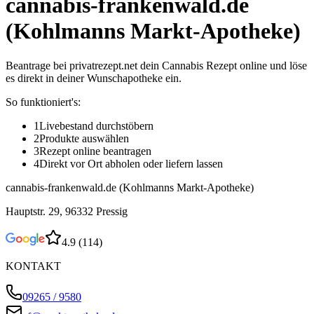
cannabis-frankenwald.de
(Kohlmanns Markt-Apotheke)
Beantrage bei privatrezept.net dein Cannabis Rezept online und löse
es direkt in deiner Wunschapotheke ein.
So funktioniert's:
1
Livebestand durchstöbern
2
Produkte auswählen
3
Rezept online beantragen
4
Direkt vor Ort abholen oder liefern lassen
cannabis-frankenwald.de (Kohlmanns Markt-Apotheke)
Hauptstr. 29, 96332 Pressig
4.9
(
114
)
KONTAKT
09265 / 9580