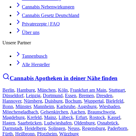
Cannabis Nebenwirkungen
Cannabis Gesetz Deutschland
Privatrezepte | FAQ
Über uns
Unsere Partner
Tannenbusch
Alle Hersteller
Cannabis Apotheken in deiner Nähe finden
Berlin
,
Hamburg
,
München
,
Köln
,
Frankfurt am Main
,
Stuttgart
,
Düsseldorf
,
Leipzig
,
Dortmund
,
Essen
,
Bremen
,
Dresden
,
Hannover
,
Nürnberg
,
Duisburg
,
Bochum
,
Wuppertal
,
Bielefeld
,
Bonn
,
Münster
,
Mannheim
,
Karlsruhe
,
Augsburg
,
Wiesbaden
,
Mönchengladbach
,
Gelsenkirchen
,
Aachen
,
Braunschweig
,
Magdeburg
,
Krefeld
,
Mainz
,
Lübeck
,
Erfurt
,
Rostock
,
Kassel
,
Hagen
,
Saarbrücken
,
Ludwigshafen
,
Oldenburg
,
Osnabrück
,
Darmstadt
,
Heidelberg
,
Solingen
,
Neuss
,
Regensburg
,
Paderborn
,
Fürth
,
Heilbronn
,
Pforzheim
,
Würzburg