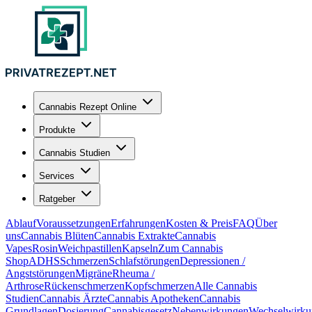
Cannabis Rezept Online
Produkte
Cannabis Studien
Services
Ratgeber
Ablauf
Voraussetzungen
Erfahrungen
Kosten & Preis
FAQ
Über
uns
Cannabis Blüten
Cannabis Extrakte
Cannabis
Vapes
Rosin
Weichpastillen
Kapseln
Zum Cannabis
Shop
ADHS
Schmerzen
Schlafstörungen
Depressionen /
Angststörungen
Migräne
Rheuma /
Arthrose
Rückenschmerzen
Kopfschmerzen
Alle Cannabis
Studien
Cannabis Ärzte
Cannabis Apotheken
Cannabis
Grundlagen
Dosierung
Cannabisgesetz
Nebenwirkungen
Wechselwirku