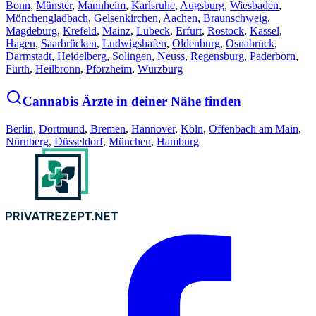
Bonn
,
Münster
,
Mannheim
,
Karlsruhe
,
Augsburg
,
Wiesbaden
,
Mönchengladbach
,
Gelsenkirchen
,
Aachen
,
Braunschweig
,
Magdeburg
,
Krefeld
,
Mainz
,
Lübeck
,
Erfurt
,
Rostock
,
Kassel
,
Hagen
,
Saarbrücken
,
Ludwigshafen
,
Oldenburg
,
Osnabrück
,
Darmstadt
,
Heidelberg
,
Solingen
,
Neuss
,
Regensburg
,
Paderborn
,
Fürth
,
Heilbronn
,
Pforzheim
,
Würzburg
Cannabis Ärzte in deiner Nähe finden
Berlin
,
Dortmund
,
Bremen
,
Hannover
,
Köln
,
Offenbach am Main
,
Nürnberg
,
Düsseldorf
,
München
,
Hamburg