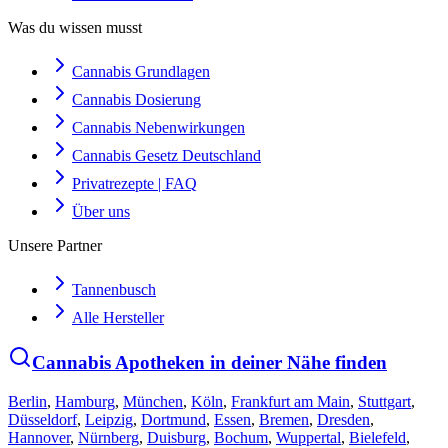
Was du wissen musst
Cannabis Grundlagen
Cannabis Dosierung
Cannabis Nebenwirkungen
Cannabis Gesetz Deutschland
Privatrezepte | FAQ
Über uns
Unsere Partner
Tannenbusch
Alle Hersteller
Cannabis Apotheken in deiner Nähe finden
Berlin
,
Hamburg
,
München
,
Köln
,
Frankfurt am Main
,
Stuttgart
,
Düsseldorf
,
Leipzig
,
Dortmund
,
Essen
,
Bremen
,
Dresden
,
Hannover
,
Nürnberg
,
Duisburg
,
Bochum
,
Wuppertal
,
Bielefeld
,