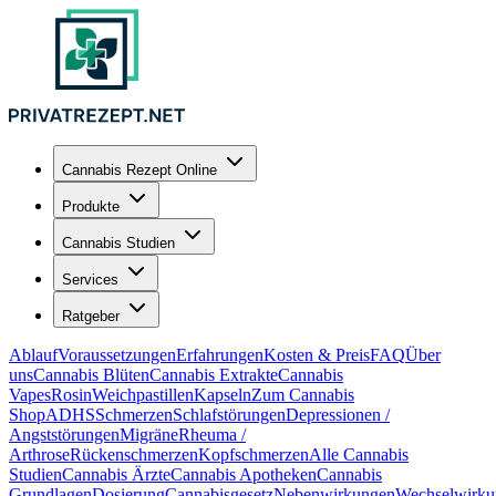
Cannabis Rezept Online
Produkte
Cannabis Studien
Services
Ratgeber
Ablauf
Voraussetzungen
Erfahrungen
Kosten & Preis
FAQ
Über
uns
Cannabis Blüten
Cannabis Extrakte
Cannabis
Vapes
Rosin
Weichpastillen
Kapseln
Zum Cannabis
Shop
ADHS
Schmerzen
Schlafstörungen
Depressionen /
Angststörungen
Migräne
Rheuma /
Arthrose
Rückenschmerzen
Kopfschmerzen
Alle Cannabis
Studien
Cannabis Ärzte
Cannabis Apotheken
Cannabis
Grundlagen
Dosierung
Cannabisgesetz
Nebenwirkungen
Wechselwirku