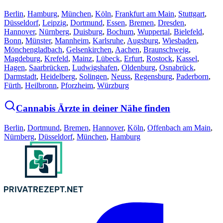
Berlin
,
Hamburg
,
München
,
Köln
,
Frankfurt am Main
,
Stuttgart
,
Düsseldorf
,
Leipzig
,
Dortmund
,
Essen
,
Bremen
,
Dresden
,
Hannover
,
Nürnberg
,
Duisburg
,
Bochum
,
Wuppertal
,
Bielefeld
,
Bonn
,
Münster
,
Mannheim
,
Karlsruhe
,
Augsburg
,
Wiesbaden
,
Mönchengladbach
,
Gelsenkirchen
,
Aachen
,
Braunschweig
,
Magdeburg
,
Krefeld
,
Mainz
,
Lübeck
,
Erfurt
,
Rostock
,
Kassel
,
Hagen
,
Saarbrücken
,
Ludwigshafen
,
Oldenburg
,
Osnabrück
,
Darmstadt
,
Heidelberg
,
Solingen
,
Neuss
,
Regensburg
,
Paderborn
,
Fürth
,
Heilbronn
,
Pforzheim
,
Würzburg
Cannabis Ärzte in deiner Nähe finden
Berlin
,
Dortmund
,
Bremen
,
Hannover
,
Köln
,
Offenbach am Main
,
Nürnberg
,
Düsseldorf
,
München
,
Hamburg