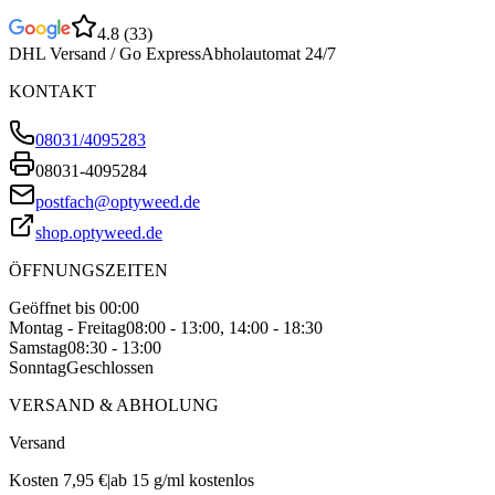
4.8
(
33
)
DHL Versand / Go Express
Abholautomat 24/7
KONTAKT
08031/4095283
08031-4095284
postfach@optyweed.de
shop.optyweed.de
ÖFFNUNGSZEITEN
Geöffnet bis 00:00
Montag - Freitag
08:00 - 13:00, 14:00 - 18:30
Samstag
08:30 - 13:00
Sonntag
Geschlossen
VERSAND & ABHOLUNG
Versand
Kosten 7,95 €
|
ab 15 g/ml kostenlos