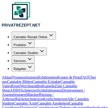
Cannabis Rezept Online
Produkte
Cannabis Studien
Services
Ratgeber
Ablauf
Voraussetzungen
Erfahrungen
Kosten & Preis
FAQ
Über
uns
Cannabis Blüten
Cannabis Extrakte
Cannabis
Vapes
Rosin
Weichpastillen
Kapseln
Zum Cannabis
Shop
ADHS
Schmerzen
Schlafstörungen
Depressionen /
Angststörungen
Migräne
Rheuma /
Arthrose
Rückenschmerzen
Kopfschmerzen
Alle Cannabis
Studien
Cannabis Ärzte
Cannabis Apotheken
Cannabis
Grundlagen
Dosierung
Cannabisgesetz
Nebenwirkungen
Wechselwirku