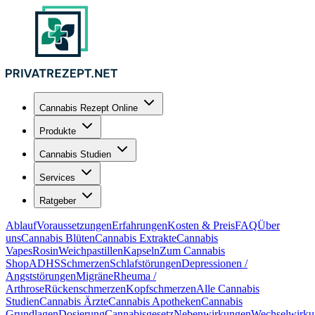
Cannabis Rezept Online
Produkte
Cannabis Studien
Services
Ratgeber
Ablauf
Voraussetzungen
Erfahrungen
Kosten & Preis
FAQ
Über
uns
Cannabis Blüten
Cannabis Extrakte
Cannabis
Vapes
Rosin
Weichpastillen
Kapseln
Zum Cannabis
Shop
ADHS
Schmerzen
Schlafstörungen
Depressionen /
Angststörungen
Migräne
Rheuma /
Arthrose
Rückenschmerzen
Kopfschmerzen
Alle Cannabis
Studien
Cannabis Ärzte
Cannabis Apotheken
Cannabis
Grundlagen
Dosierung
Cannabisgesetz
Nebenwirkungen
Wechselwirku