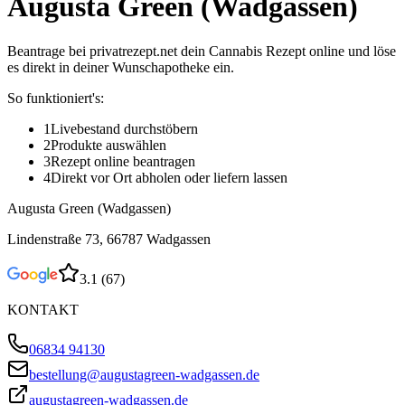
Augusta Green (Wadgassen)
Beantrage bei privatrezept.net dein Cannabis Rezept online und löse
es direkt in deiner Wunschapotheke ein.
So funktioniert's:
1
Livebestand durchstöbern
2
Produkte auswählen
3
Rezept online beantragen
4
Direkt vor Ort abholen oder liefern lassen
Augusta Green (Wadgassen)
Lindenstraße 73, 66787 Wadgassen
3.1
(
67
)
KONTAKT
06834 94130
bestellung@augustagreen-wadgassen.de
augustagreen-wadgassen.de