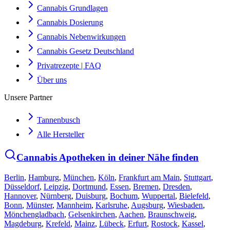
Cannabis Grundlagen
Cannabis Dosierung
Cannabis Nebenwirkungen
Cannabis Gesetz Deutschland
Privatrezepte | FAQ
Über uns
Unsere Partner
Tannenbusch
Alle Hersteller
Cannabis Apotheken in deiner Nähe finden
Berlin
,
Hamburg
,
München
,
Köln
,
Frankfurt am Main
,
Stuttgart
,
Düsseldorf
,
Leipzig
,
Dortmund
,
Essen
,
Bremen
,
Dresden
,
Hannover
,
Nürnberg
,
Duisburg
,
Bochum
,
Wuppertal
,
Bielefeld
,
Bonn
,
Münster
,
Mannheim
,
Karlsruhe
,
Augsburg
,
Wiesbaden
,
Mönchengladbach
,
Gelsenkirchen
,
Aachen
,
Braunschweig
,
Magdeburg
,
Krefeld
,
Mainz
,
Lübeck
,
Erfurt
,
Rostock
,
Kassel
,