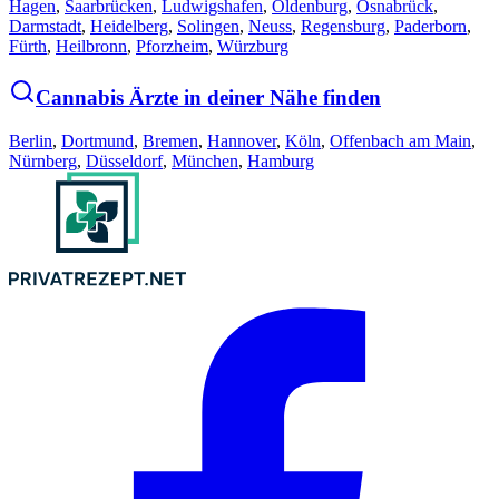
Hagen
,
Saarbrücken
,
Ludwigshafen
,
Oldenburg
,
Osnabrück
,
Darmstadt
,
Heidelberg
,
Solingen
,
Neuss
,
Regensburg
,
Paderborn
,
Fürth
,
Heilbronn
,
Pforzheim
,
Würzburg
Cannabis Ärzte in deiner Nähe finden
Berlin
,
Dortmund
,
Bremen
,
Hannover
,
Köln
,
Offenbach am Main
,
Nürnberg
,
Düsseldorf
,
München
,
Hamburg