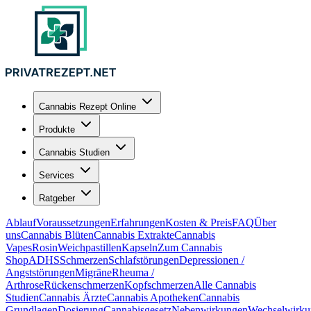
Cannabis Rezept Online
Produkte
Cannabis Studien
Services
Ratgeber
Ablauf
Voraussetzungen
Erfahrungen
Kosten & Preis
FAQ
Über
uns
Cannabis Blüten
Cannabis Extrakte
Cannabis
Vapes
Rosin
Weichpastillen
Kapseln
Zum Cannabis
Shop
ADHS
Schmerzen
Schlafstörungen
Depressionen /
Angststörungen
Migräne
Rheuma /
Arthrose
Rückenschmerzen
Kopfschmerzen
Alle Cannabis
Studien
Cannabis Ärzte
Cannabis Apotheken
Cannabis
Grundlagen
Dosierung
Cannabisgesetz
Nebenwirkungen
Wechselwirku