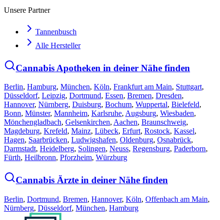
Unsere Partner
Tannenbusch
Alle Hersteller
Cannabis Apotheken in deiner Nähe finden
Berlin
,
Hamburg
,
München
,
Köln
,
Frankfurt am Main
,
Stuttgart
,
Düsseldorf
,
Leipzig
,
Dortmund
,
Essen
,
Bremen
,
Dresden
,
Hannover
,
Nürnberg
,
Duisburg
,
Bochum
,
Wuppertal
,
Bielefeld
,
Bonn
,
Münster
,
Mannheim
,
Karlsruhe
,
Augsburg
,
Wiesbaden
,
Mönchengladbach
,
Gelsenkirchen
,
Aachen
,
Braunschweig
,
Magdeburg
,
Krefeld
,
Mainz
,
Lübeck
,
Erfurt
,
Rostock
,
Kassel
,
Hagen
,
Saarbrücken
,
Ludwigshafen
,
Oldenburg
,
Osnabrück
,
Darmstadt
,
Heidelberg
,
Solingen
,
Neuss
,
Regensburg
,
Paderborn
,
Fürth
,
Heilbronn
,
Pforzheim
,
Würzburg
Cannabis Ärzte in deiner Nähe finden
Berlin
,
Dortmund
,
Bremen
,
Hannover
,
Köln
,
Offenbach am Main
,
Nürnberg
,
Düsseldorf
,
München
,
Hamburg