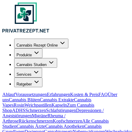
Cannabis Rezept Online
Produkte
Cannabis Studien
Services
Ratgeber
Ablauf
Voraussetzungen
Erfahrungen
Kosten & Preis
FAQ
Über
uns
Cannabis Blüten
Cannabis Extrakte
Cannabis
Vapes
Rosin
Weichpastillen
Kapseln
Zum Cannabis
Shop
ADHS
Schmerzen
Schlafstörungen
Depressionen /
Angststörungen
Migräne
Rheuma /
Arthrose
Rückenschmerzen
Kopfschmerzen
Alle Cannabis
Studien
Cannabis Ärzte
Cannabis Apotheken
Cannabis
Grundlagen
Dosierung
Cannabisgesetz
Nebenwirkungen
Wechselwirku