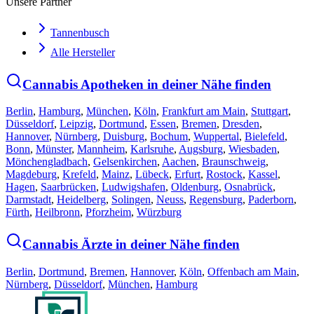
Unsere Partner
Tannenbusch
Alle Hersteller
Cannabis Apotheken in deiner Nähe finden
Berlin
,
Hamburg
,
München
,
Köln
,
Frankfurt am Main
,
Stuttgart
,
Düsseldorf
,
Leipzig
,
Dortmund
,
Essen
,
Bremen
,
Dresden
,
Hannover
,
Nürnberg
,
Duisburg
,
Bochum
,
Wuppertal
,
Bielefeld
,
Bonn
,
Münster
,
Mannheim
,
Karlsruhe
,
Augsburg
,
Wiesbaden
,
Mönchengladbach
,
Gelsenkirchen
,
Aachen
,
Braunschweig
,
Magdeburg
,
Krefeld
,
Mainz
,
Lübeck
,
Erfurt
,
Rostock
,
Kassel
,
Hagen
,
Saarbrücken
,
Ludwigshafen
,
Oldenburg
,
Osnabrück
,
Darmstadt
,
Heidelberg
,
Solingen
,
Neuss
,
Regensburg
,
Paderborn
,
Fürth
,
Heilbronn
,
Pforzheim
,
Würzburg
Cannabis Ärzte in deiner Nähe finden
Berlin
,
Dortmund
,
Bremen
,
Hannover
,
Köln
,
Offenbach am Main
,
Nürnberg
,
Düsseldorf
,
München
,
Hamburg