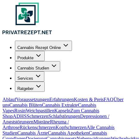
Cannabis Rezept Online
Produkte
Cannabis Studien
Services
Ratgeber
Ablauf
Voraussetzungen
Erfahrungen
Kosten & Preis
FAQ
Über
uns
Cannabis Blüten
Cannabis Extrakte
Cannabis
Vapes
Rosin
Weichpastillen
Kapseln
Zum Cannabis
Shop
ADHS
Schmerzen
Schlafstörungen
Depressionen /
Angststörungen
Migräne
Rheuma /
Arthrose
Rückenschmerzen
Kopfschmerzen
Alle Cannabis
Studien
Cannabis Ärzte
Cannabis Apotheken
Cannabis
Grundlagen
Dosierung
Cannabisgesetz
Nebenwirkungen
Wechselwirku