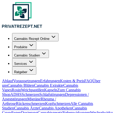
Cannabis Rezept Online
Produkte
Cannabis Studien
Services
Ratgeber
Ablauf
Voraussetzungen
Erfahrungen
Kosten & Preis
FAQ
Über
uns
Cannabis Blüten
Cannabis Extrakte
Cannabis
Vapes
Rosin
Weichpastillen
Kapseln
Zum Cannabis
Shop
ADHS
Schmerzen
Schlafstörungen
Depressionen /
Angststörungen
Migräne
Rheuma /
Arthrose
Rückenschmerzen
Kopfschmerzen
Alle Cannabis
Studien
Cannabis Ärzte
Cannabis Apotheken
Cannabis
Grundlagen
Dosierung
Cannabisgesetz
Nebenwirkungen
Wechselwirku