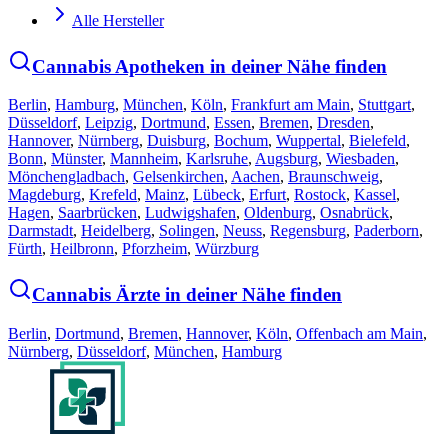
Alle Hersteller
Cannabis Apotheken in deiner Nähe finden
Berlin
,
Hamburg
,
München
,
Köln
,
Frankfurt am Main
,
Stuttgart
,
Düsseldorf
,
Leipzig
,
Dortmund
,
Essen
,
Bremen
,
Dresden
,
Hannover
,
Nürnberg
,
Duisburg
,
Bochum
,
Wuppertal
,
Bielefeld
,
Bonn
,
Münster
,
Mannheim
,
Karlsruhe
,
Augsburg
,
Wiesbaden
,
Mönchengladbach
,
Gelsenkirchen
,
Aachen
,
Braunschweig
,
Magdeburg
,
Krefeld
,
Mainz
,
Lübeck
,
Erfurt
,
Rostock
,
Kassel
,
Hagen
,
Saarbrücken
,
Ludwigshafen
,
Oldenburg
,
Osnabrück
,
Darmstadt
,
Heidelberg
,
Solingen
,
Neuss
,
Regensburg
,
Paderborn
,
Fürth
,
Heilbronn
,
Pforzheim
,
Würzburg
Cannabis Ärzte in deiner Nähe finden
Berlin
,
Dortmund
,
Bremen
,
Hannover
,
Köln
,
Offenbach am Main
,
Nürnberg
,
Düsseldorf
,
München
,
Hamburg