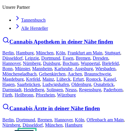
Unsere Partner
Tannenbusch
Alle Hersteller
Cannabis Apotheken in deiner Nähe finden
Berlin
,
Hamburg
,
München
,
Köln
,
Frankfurt am Main
,
Stuttgart
,
Düsseldorf
,
Leipzig
,
Dortmund
,
Essen
,
Bremen
,
Dresden
,
Hannover
,
Nürnberg
,
Duisburg
,
Bochum
,
Wuppertal
,
Bielefeld
,
Bonn
,
Münster
,
Mannheim
,
Karlsruhe
,
Augsburg
,
Wiesbaden
,
Mönchengladbach
,
Gelsenkirchen
,
Aachen
,
Braunschweig
,
Magdeburg
,
Krefeld
,
Mainz
,
Lübeck
,
Erfurt
,
Rostock
,
Kassel
,
Hagen
,
Saarbrücken
,
Ludwigshafen
,
Oldenburg
,
Osnabrück
,
Darmstadt
,
Heidelberg
,
Solingen
,
Neuss
,
Regensburg
,
Paderborn
,
Fürth
,
Heilbronn
,
Pforzheim
,
Würzburg
Cannabis Ärzte in deiner Nähe finden
Berlin
,
Dortmund
,
Bremen
,
Hannover
,
Köln
,
Offenbach am Main
,
Nürnberg
,
Düsseldorf
,
München
,
Hamburg