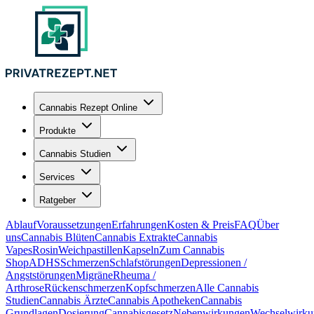
Cannabis Rezept Online
Produkte
Cannabis Studien
Services
Ratgeber
Ablauf
Voraussetzungen
Erfahrungen
Kosten & Preis
FAQ
Über
uns
Cannabis Blüten
Cannabis Extrakte
Cannabis
Vapes
Rosin
Weichpastillen
Kapseln
Zum Cannabis
Shop
ADHS
Schmerzen
Schlafstörungen
Depressionen /
Angststörungen
Migräne
Rheuma /
Arthrose
Rückenschmerzen
Kopfschmerzen
Alle Cannabis
Studien
Cannabis Ärzte
Cannabis Apotheken
Cannabis
Grundlagen
Dosierung
Cannabisgesetz
Nebenwirkungen
Wechselwirku