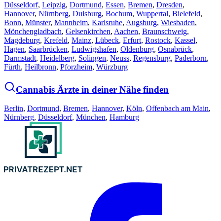
Düsseldorf
,
Leipzig
,
Dortmund
,
Essen
,
Bremen
,
Dresden
,
Hannover
,
Nürnberg
,
Duisburg
,
Bochum
,
Wuppertal
,
Bielefeld
,
Bonn
,
Münster
,
Mannheim
,
Karlsruhe
,
Augsburg
,
Wiesbaden
,
Mönchengladbach
,
Gelsenkirchen
,
Aachen
,
Braunschweig
,
Magdeburg
,
Krefeld
,
Mainz
,
Lübeck
,
Erfurt
,
Rostock
,
Kassel
,
Hagen
,
Saarbrücken
,
Ludwigshafen
,
Oldenburg
,
Osnabrück
,
Darmstadt
,
Heidelberg
,
Solingen
,
Neuss
,
Regensburg
,
Paderborn
,
Fürth
,
Heilbronn
,
Pforzheim
,
Würzburg
Cannabis Ärzte in deiner Nähe finden
Berlin
,
Dortmund
,
Bremen
,
Hannover
,
Köln
,
Offenbach am Main
,
Nürnberg
,
Düsseldorf
,
München
,
Hamburg