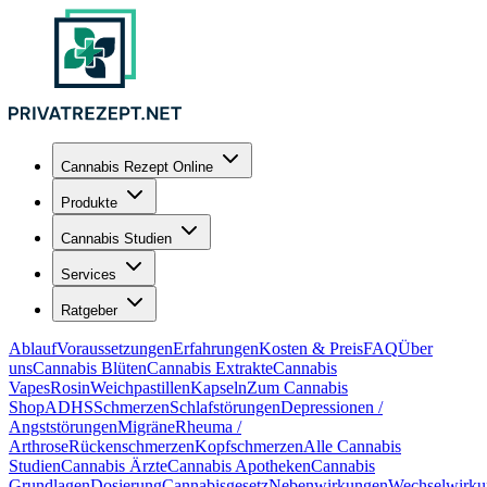
Cannabis Rezept Online
Produkte
Cannabis Studien
Services
Ratgeber
Ablauf
Voraussetzungen
Erfahrungen
Kosten & Preis
FAQ
Über
uns
Cannabis Blüten
Cannabis Extrakte
Cannabis
Vapes
Rosin
Weichpastillen
Kapseln
Zum Cannabis
Shop
ADHS
Schmerzen
Schlafstörungen
Depressionen /
Angststörungen
Migräne
Rheuma /
Arthrose
Rückenschmerzen
Kopfschmerzen
Alle Cannabis
Studien
Cannabis Ärzte
Cannabis Apotheken
Cannabis
Grundlagen
Dosierung
Cannabisgesetz
Nebenwirkungen
Wechselwirku