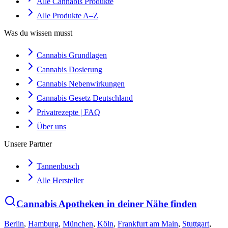
Alle Cannabis Produkte
Alle Produkte A–Z
Was du wissen musst
Cannabis Grundlagen
Cannabis Dosierung
Cannabis Nebenwirkungen
Cannabis Gesetz Deutschland
Privatrezepte | FAQ
Über uns
Unsere Partner
Tannenbusch
Alle Hersteller
Cannabis Apotheken in deiner Nähe finden
Berlin
,
Hamburg
,
München
,
Köln
,
Frankfurt am Main
,
Stuttgart
,