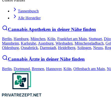
Unsere Partner
Tannenbusch
Alle Hersteller
Cannabis Apotheken in deiner Nähe finden
Berlin
,
Hamburg
,
München
,
Köln
,
Frankfurt am Main
,
Stuttgart
,
Düss
Mannheim
,
Karlsruhe
,
Augsburg
,
Wiesbaden
,
Mönchengladbach
,
Gel
Oldenburg
,
Osnabrück
,
Darmstadt
,
Heidelberg
,
Solingen
,
Neuss
,
Reg
Cannabis Ärzte in deiner Nähe finden
Berlin
,
Dortmund
,
Bremen
,
Hannover
,
Köln
,
Offenbach am Main
,
Nü