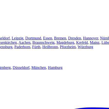
eldorf
,
Leipzig
,
Dortmund
,
Essen
,
Bremen
,
Dresden
,
Hannover
,
Nürn
senkirchen
,
Aachen
,
Braunschweig
,
Magdeburg
,
Krefeld
,
Mainz
,
Lüb
ensburg
,
Paderborn
,
Fürth
,
Heilbronn
,
Pforzheim
,
Würzburg
rnberg
,
Düsseldorf
,
München
,
Hamburg