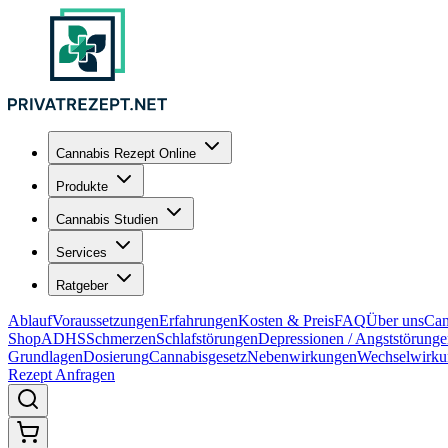
Cannabis Rezept Online
Produkte
Cannabis Studien
Services
Ratgeber
Ablauf
Voraussetzungen
Erfahrungen
Kosten & Preis
FAQ
Über uns
Can
Shop
ADHS
Schmerzen
Schlafstörungen
Depressionen / Angststörung
Grundlagen
Dosierung
Cannabisgesetz
Nebenwirkungen
Wechselwirku
Rezept Anfragen