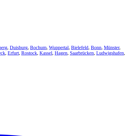
berg
,
Duisburg
,
Bochum
,
Wuppertal
,
Bielefeld
,
Bonn
,
Münster
,
eck
,
Erfurt
,
Rostock
,
Kassel
,
Hagen
,
Saarbrücken
,
Ludwigshafen
,