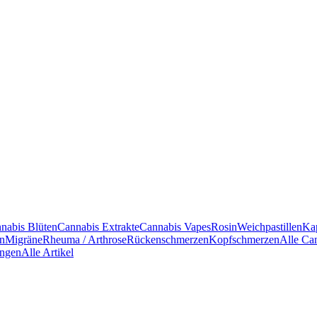
nabis Blüten
Cannabis Extrakte
Cannabis Vapes
Rosin
Weichpastillen
Ka
en
Migräne
Rheuma / Arthrose
Rückenschmerzen
Kopfschmerzen
Alle Ca
ngen
Alle Artikel