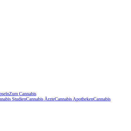
pseln
Zum Cannabis
nnabis Studien
Cannabis Ärzte
Cannabis Apotheken
Cannabis