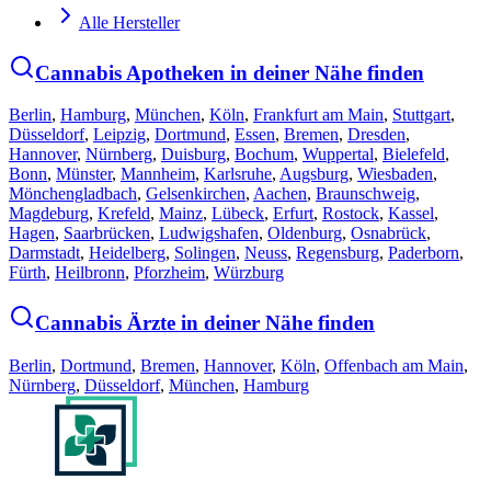
Alle Hersteller
Cannabis Apotheken in deiner Nähe finden
Berlin
,
Hamburg
,
München
,
Köln
,
Frankfurt am Main
,
Stuttgart
,
Düsseldorf
,
Leipzig
,
Dortmund
,
Essen
,
Bremen
,
Dresden
,
Hannover
,
Nürnberg
,
Duisburg
,
Bochum
,
Wuppertal
,
Bielefeld
,
Bonn
,
Münster
,
Mannheim
,
Karlsruhe
,
Augsburg
,
Wiesbaden
,
Mönchengladbach
,
Gelsenkirchen
,
Aachen
,
Braunschweig
,
Magdeburg
,
Krefeld
,
Mainz
,
Lübeck
,
Erfurt
,
Rostock
,
Kassel
,
Hagen
,
Saarbrücken
,
Ludwigshafen
,
Oldenburg
,
Osnabrück
,
Darmstadt
,
Heidelberg
,
Solingen
,
Neuss
,
Regensburg
,
Paderborn
,
Fürth
,
Heilbronn
,
Pforzheim
,
Würzburg
Cannabis Ärzte in deiner Nähe finden
Berlin
,
Dortmund
,
Bremen
,
Hannover
,
Köln
,
Offenbach am Main
,
Nürnberg
,
Düsseldorf
,
München
,
Hamburg