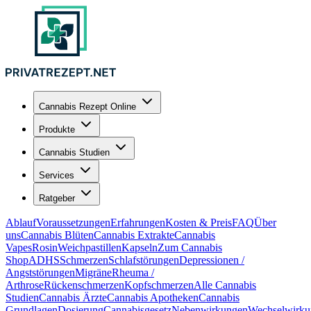
Cannabis Rezept Online
Produkte
Cannabis Studien
Services
Ratgeber
Ablauf
Voraussetzungen
Erfahrungen
Kosten & Preis
FAQ
Über
uns
Cannabis Blüten
Cannabis Extrakte
Cannabis
Vapes
Rosin
Weichpastillen
Kapseln
Zum Cannabis
Shop
ADHS
Schmerzen
Schlafstörungen
Depressionen /
Angststörungen
Migräne
Rheuma /
Arthrose
Rückenschmerzen
Kopfschmerzen
Alle Cannabis
Studien
Cannabis Ärzte
Cannabis Apotheken
Cannabis
Grundlagen
Dosierung
Cannabisgesetz
Nebenwirkungen
Wechselwirku