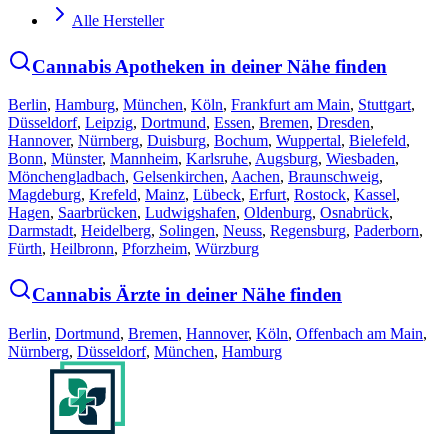
Alle Hersteller
Cannabis Apotheken in deiner Nähe finden
Berlin
,
Hamburg
,
München
,
Köln
,
Frankfurt am Main
,
Stuttgart
,
Düsseldorf
,
Leipzig
,
Dortmund
,
Essen
,
Bremen
,
Dresden
,
Hannover
,
Nürnberg
,
Duisburg
,
Bochum
,
Wuppertal
,
Bielefeld
,
Bonn
,
Münster
,
Mannheim
,
Karlsruhe
,
Augsburg
,
Wiesbaden
,
Mönchengladbach
,
Gelsenkirchen
,
Aachen
,
Braunschweig
,
Magdeburg
,
Krefeld
,
Mainz
,
Lübeck
,
Erfurt
,
Rostock
,
Kassel
,
Hagen
,
Saarbrücken
,
Ludwigshafen
,
Oldenburg
,
Osnabrück
,
Darmstadt
,
Heidelberg
,
Solingen
,
Neuss
,
Regensburg
,
Paderborn
,
Fürth
,
Heilbronn
,
Pforzheim
,
Würzburg
Cannabis Ärzte in deiner Nähe finden
Berlin
,
Dortmund
,
Bremen
,
Hannover
,
Köln
,
Offenbach am Main
,
Nürnberg
,
Düsseldorf
,
München
,
Hamburg