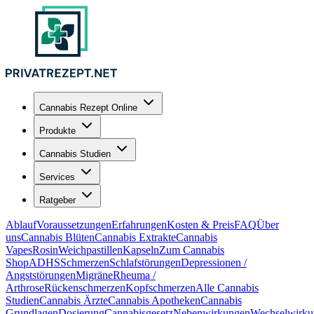
Cannabis Rezept Online
Produkte
Cannabis Studien
Services
Ratgeber
Ablauf
Voraussetzungen
Erfahrungen
Kosten & Preis
FAQ
Über
uns
Cannabis Blüten
Cannabis Extrakte
Cannabis
Vapes
Rosin
Weichpastillen
Kapseln
Zum Cannabis
Shop
ADHS
Schmerzen
Schlafstörungen
Depressionen /
Angststörungen
Migräne
Rheuma /
Arthrose
Rückenschmerzen
Kopfschmerzen
Alle Cannabis
Studien
Cannabis Ärzte
Cannabis Apotheken
Cannabis
Grundlagen
Dosierung
Cannabisgesetz
Nebenwirkungen
Wechselwirku