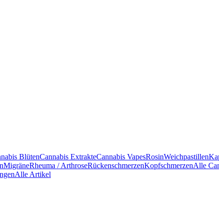
nabis Blüten
Cannabis Extrakte
Cannabis Vapes
Rosin
Weichpastillen
Ka
en
Migräne
Rheuma / Arthrose
Rückenschmerzen
Kopfschmerzen
Alle Ca
ngen
Alle Artikel