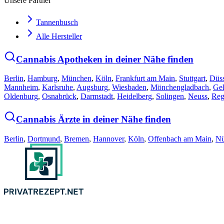
Unsere Partner
Tannenbusch
Alle Hersteller
Cannabis Apotheken in deiner Nähe finden
Berlin
,
Hamburg
,
München
,
Köln
,
Frankfurt am Main
,
Stuttgart
,
Düss
Mannheim
,
Karlsruhe
,
Augsburg
,
Wiesbaden
,
Mönchengladbach
,
Gel
Oldenburg
,
Osnabrück
,
Darmstadt
,
Heidelberg
,
Solingen
,
Neuss
,
Reg
Cannabis Ärzte in deiner Nähe finden
Berlin
,
Dortmund
,
Bremen
,
Hannover
,
Köln
,
Offenbach am Main
,
Nü