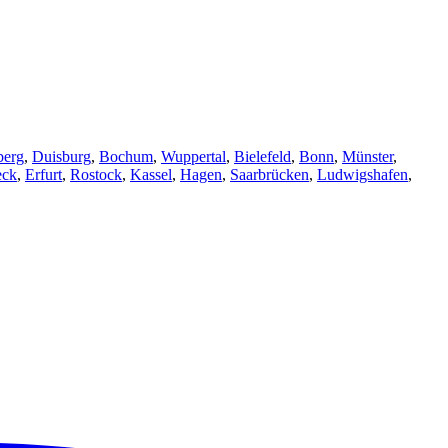
berg
,
Duisburg
,
Bochum
,
Wuppertal
,
Bielefeld
,
Bonn
,
Münster
,
eck
,
Erfurt
,
Rostock
,
Kassel
,
Hagen
,
Saarbrücken
,
Ludwigshafen
,