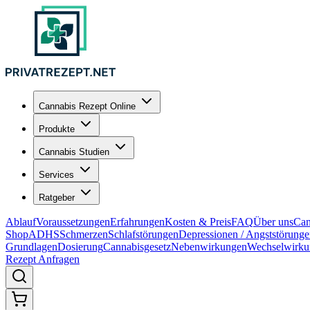
Cannabis Rezept Online
Produkte
Cannabis Studien
Services
Ratgeber
Ablauf
Voraussetzungen
Erfahrungen
Kosten & Preis
FAQ
Über uns
Can
Shop
ADHS
Schmerzen
Schlafstörungen
Depressionen / Angststörung
Grundlagen
Dosierung
Cannabisgesetz
Nebenwirkungen
Wechselwirku
Rezept Anfragen