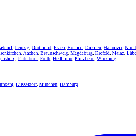
eldorf
,
Leipzig
,
Dortmund
,
Essen
,
Bremen
,
Dresden
,
Hannover
,
Nürn
senkirchen
,
Aachen
,
Braunschweig
,
Magdeburg
,
Krefeld
,
Mainz
,
Lüb
ensburg
,
Paderborn
,
Fürth
,
Heilbronn
,
Pforzheim
,
Würzburg
rnberg
,
Düsseldorf
,
München
,
Hamburg