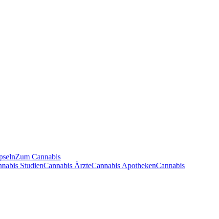
pseln
Zum Cannabis
nnabis Studien
Cannabis Ärzte
Cannabis Apotheken
Cannabis