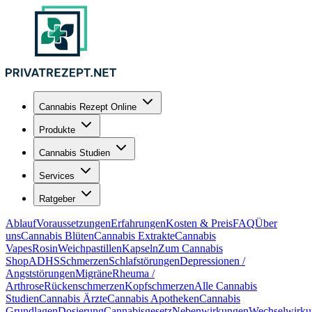
Cannabis Rezept Online
Produkte
Cannabis Studien
Services
Ratgeber
Ablauf
Voraussetzungen
Erfahrungen
Kosten & Preis
FAQ
Über
uns
Cannabis Blüten
Cannabis Extrakte
Cannabis
Vapes
Rosin
Weichpastillen
Kapseln
Zum Cannabis
Shop
ADHS
Schmerzen
Schlafstörungen
Depressionen /
Angststörungen
Migräne
Rheuma /
Arthrose
Rückenschmerzen
Kopfschmerzen
Alle Cannabis
Studien
Cannabis Ärzte
Cannabis Apotheken
Cannabis
Grundlagen
Dosierung
Cannabisgesetz
Nebenwirkungen
Wechselwirku