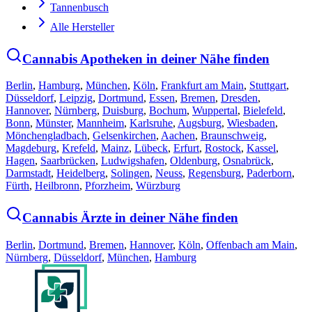
Tannenbusch
Alle Hersteller
Cannabis Apotheken in deiner Nähe finden
Berlin
,
Hamburg
,
München
,
Köln
,
Frankfurt am Main
,
Stuttgart
,
Düsseldorf
,
Leipzig
,
Dortmund
,
Essen
,
Bremen
,
Dresden
,
Hannover
,
Nürnberg
,
Duisburg
,
Bochum
,
Wuppertal
,
Bielefeld
,
Bonn
,
Münster
,
Mannheim
,
Karlsruhe
,
Augsburg
,
Wiesbaden
,
Mönchengladbach
,
Gelsenkirchen
,
Aachen
,
Braunschweig
,
Magdeburg
,
Krefeld
,
Mainz
,
Lübeck
,
Erfurt
,
Rostock
,
Kassel
,
Hagen
,
Saarbrücken
,
Ludwigshafen
,
Oldenburg
,
Osnabrück
,
Darmstadt
,
Heidelberg
,
Solingen
,
Neuss
,
Regensburg
,
Paderborn
,
Fürth
,
Heilbronn
,
Pforzheim
,
Würzburg
Cannabis Ärzte in deiner Nähe finden
Berlin
,
Dortmund
,
Bremen
,
Hannover
,
Köln
,
Offenbach am Main
,
Nürnberg
,
Düsseldorf
,
München
,
Hamburg