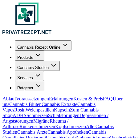
Cannabis Rezept Online
Produkte
Cannabis Studien
Services
Ratgeber
Ablauf
Voraussetzungen
Erfahrungen
Kosten & Preis
FAQ
Über
uns
Cannabis Blüten
Cannabis Extrakte
Cannabis
Vapes
Rosin
Weichpastillen
Kapseln
Zum Cannabis
Shop
ADHS
Schmerzen
Schlafstörungen
Depressionen /
Angststörungen
Migräne
Rheuma /
Arthrose
Rückenschmerzen
Kopfschmerzen
Alle Cannabis
Studien
Cannabis Ärzte
Cannabis Apotheken
Cannabis
Grundlagen
Dosierung
Cannabisgesetz
Nebenwirkungen
Wechselwirku