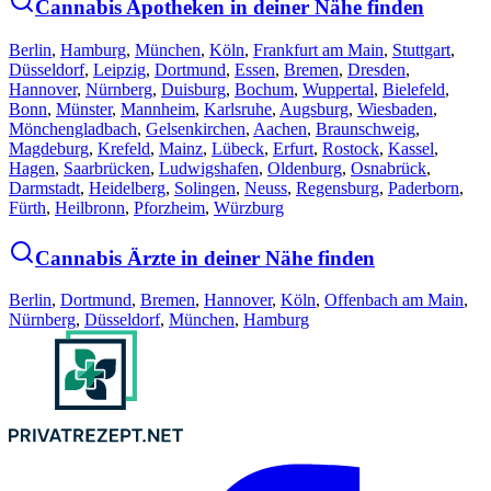
Cannabis Apotheken in deiner Nähe finden
Berlin
,
Hamburg
,
München
,
Köln
,
Frankfurt am Main
,
Stuttgart
,
Düsseldorf
,
Leipzig
,
Dortmund
,
Essen
,
Bremen
,
Dresden
,
Hannover
,
Nürnberg
,
Duisburg
,
Bochum
,
Wuppertal
,
Bielefeld
,
Bonn
,
Münster
,
Mannheim
,
Karlsruhe
,
Augsburg
,
Wiesbaden
,
Mönchengladbach
,
Gelsenkirchen
,
Aachen
,
Braunschweig
,
Magdeburg
,
Krefeld
,
Mainz
,
Lübeck
,
Erfurt
,
Rostock
,
Kassel
,
Hagen
,
Saarbrücken
,
Ludwigshafen
,
Oldenburg
,
Osnabrück
,
Darmstadt
,
Heidelberg
,
Solingen
,
Neuss
,
Regensburg
,
Paderborn
,
Fürth
,
Heilbronn
,
Pforzheim
,
Würzburg
Cannabis Ärzte in deiner Nähe finden
Berlin
,
Dortmund
,
Bremen
,
Hannover
,
Köln
,
Offenbach am Main
,
Nürnberg
,
Düsseldorf
,
München
,
Hamburg