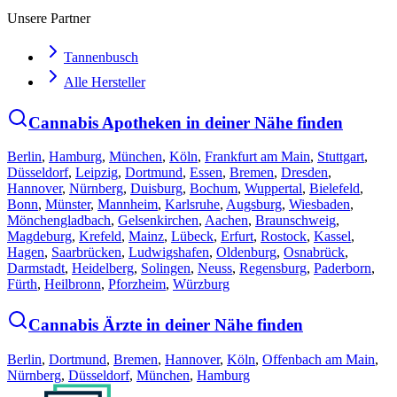
Unsere Partner
Tannenbusch
Alle Hersteller
Cannabis Apotheken in deiner Nähe finden
Berlin
,
Hamburg
,
München
,
Köln
,
Frankfurt am Main
,
Stuttgart
,
Düsseldorf
,
Leipzig
,
Dortmund
,
Essen
,
Bremen
,
Dresden
,
Hannover
,
Nürnberg
,
Duisburg
,
Bochum
,
Wuppertal
,
Bielefeld
,
Bonn
,
Münster
,
Mannheim
,
Karlsruhe
,
Augsburg
,
Wiesbaden
,
Mönchengladbach
,
Gelsenkirchen
,
Aachen
,
Braunschweig
,
Magdeburg
,
Krefeld
,
Mainz
,
Lübeck
,
Erfurt
,
Rostock
,
Kassel
,
Hagen
,
Saarbrücken
,
Ludwigshafen
,
Oldenburg
,
Osnabrück
,
Darmstadt
,
Heidelberg
,
Solingen
,
Neuss
,
Regensburg
,
Paderborn
,
Fürth
,
Heilbronn
,
Pforzheim
,
Würzburg
Cannabis Ärzte in deiner Nähe finden
Berlin
,
Dortmund
,
Bremen
,
Hannover
,
Köln
,
Offenbach am Main
,
Nürnberg
,
Düsseldorf
,
München
,
Hamburg