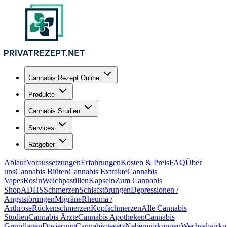
Cannabis Rezept Online
Produkte
Cannabis Studien
Services
Ratgeber
Ablauf
Voraussetzungen
Erfahrungen
Kosten & Preis
FAQ
Über
uns
Cannabis Blüten
Cannabis Extrakte
Cannabis
Vapes
Rosin
Weichpastillen
Kapseln
Zum Cannabis
Shop
ADHS
Schmerzen
Schlafstörungen
Depressionen /
Angststörungen
Migräne
Rheuma /
Arthrose
Rückenschmerzen
Kopfschmerzen
Alle Cannabis
Studien
Cannabis Ärzte
Cannabis Apotheken
Cannabis
Grundlagen
Dosierung
Cannabisgesetz
Nebenwirkungen
Wechselwirku